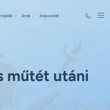
rápiák
Árak
Kapcsolat
s műtét utáni