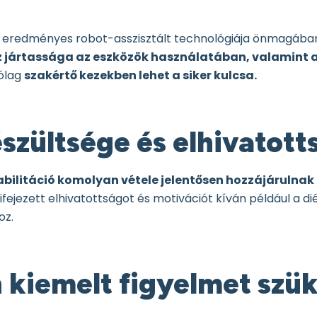
s eredményes robot-asszisztált technológiája önmagába
 jártassága az eszközök használatában, valamint az
rólag
szakértő kezekben lehet a siker kulcsa.
lkészültsége és elhivatot
habilitáció komolyan vétele jelentősen hozzájárulna
fejezett elhivatottságot és motivációt kíván például a di
oz.
kiemelt figyelmet szüks