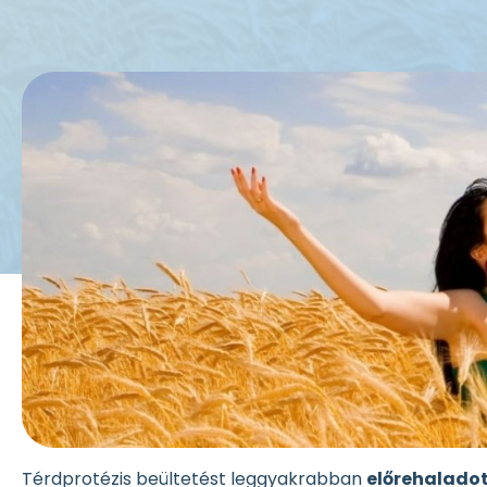
Térdprotézis beültetést leggyakrabban
előrehaladot