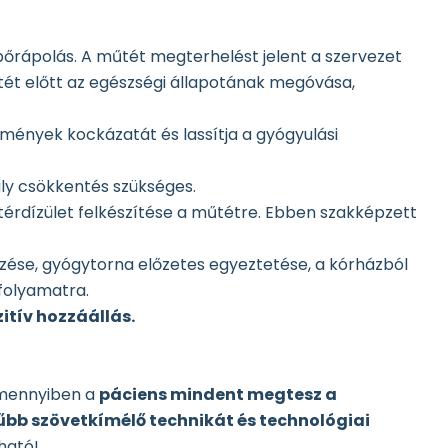
 bőrápolás. A műtét megterhelést jelent a szervezet
ét előtt az egészségi állapotának megóvása,
mények kockázatát és lassítja a gyógyulási
súly csökkentés szükséges.
a térdízület felkészítése a műtétre. Ebben szakképzett
zése, gyógytorna előzetes egyeztetése, a kórházból
 folyamatra.
itív hozzáállás.
Amennyiben a
páciens mindent megtesz a
űbb szövetkímélő technikát és technológiai
ható!