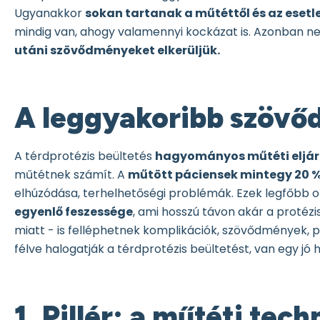
Ugyanakkor
sokan tartanak a műtéttől és az ese
mindig van, ahogy valamennyi kockázat is. Azonban n
utáni szövődményeket elkerüljük.
A leggyakoribb szöv
A térdprotézis beültetés
hagyományos műtéti eljár
műtétnek számít. A
műtött páciensek mintegy 20
elhúzódása, terhelhetőségi problémák. Ezek legfőbb ok
egyenlő feszessége
, ami hosszú távon akár a protézi
miatt - is felléphetnek komplikációk, szövődmények, pl.
félve halogatják a térdprotézis beültetést, van egy jó 
1. Pillér: a műtéti tec