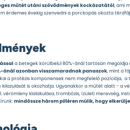
tleges műtét utáni szövődmények kockázatától
, ami 
em érdemes évekig szenvedni a porckopás okozta térdfáj
ődmények
ással
a betegek körülbelül 80%-ánál tartósan megoldja a
 %-ánál azonban visszamaradnak panaszok
, mint a f
ai a protézis komponensek nem megfelelő pozíciója, a té
s kilazulását is okozhatja. Ugyanakkor a műtét alatt - a v
 vérömleny kialakulása, trombózis, ízületi merevség, insta
hírünk:
mindössze három pilléren múlik, hogy elkerül
hnológia