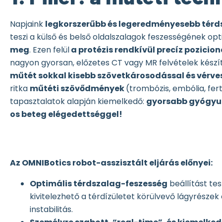
Napjaink
legkorszerűbb és legeredményesebb térd
teszi a külső és belső oldalszalagok feszességének op
meg
. Ezen felül
a protézis rendkívül precíz pozicio
nagyon gyorsan, előzetes CT vagy MR felvételek készíté
műtét sokkal kisebb szövetkárosodással és vérves
ritka
műtéti szövődmények
(trombózis, embólia, fer
tapasztalatok alapján kiemelkedő:
gyorsabb gyógyulá
os beteg elégedettséggel!
Az OMNIBotics robot-asszisztált eljárás előnyei:
Optimális térdszalag-feszesség
beállítást te
kivitelezhető a térdízületet körülvevő lágyrésze
instabilitás.