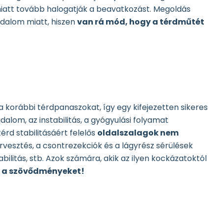
miatt tovább halogatják a beavatkozást. Megoldás
dalom miatt, hiszen
van rá mód, hogy a térdműtét
 korábbi térdpanaszokat, így egy kifejezetten sikeres
ájdalom, az instabilitás, a gyógyulási folyamat
rd stabilitásáért felelős
oldalszalagok nem
érvesztés, a csontrezekciók és a lágyrész sérülések
bilitás, stb. Azok számára, akik az ilyen kockázatoktól
je a szövődményeket!