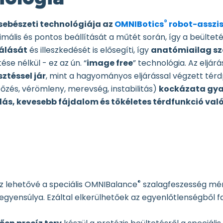
®
sebészeti technológiája az
OMNIBotics
robot-asszis
timális és pontos beállítását a műtét során, így a beülte
nálását
és illeszkedését is elősegíti, így
anatómiailag sz
se nélkül - ez az ún. “
image free
” technológia. Az eljár
ztéssel jár
, mint a hagyományos eljárással végzett tér
tőzés, vérömleny, merevség, instabilitás)
kockázata gya
s, kevesebb fájdalom és tökéletes térdfunkció való
®
sz lehetővé a speciális OMNIBalance
szalagfeszesség mérő
k egyensúlya. Ezáltal elkerülhetőek az egyenlőtlenségből