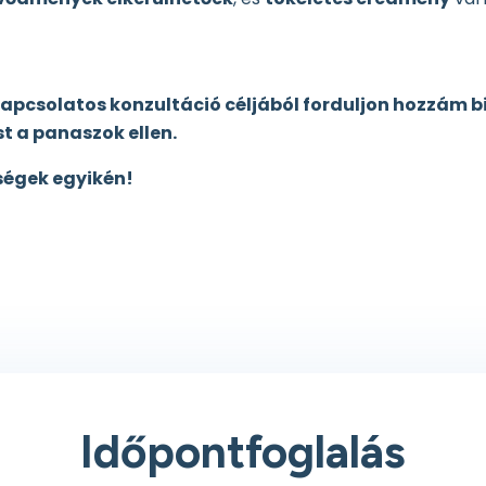
kapcsolatos konzultáció céljából forduljon hozzám 
t a panaszok ellen.
ségek egyikén!
Időpontfoglalás