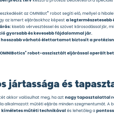
ően precíz terv
készül a protézis beültetésről a speciál
®
illeszkedését az OMNIBot
robot segíti elő, mellyel a hibale
így az ismert eljárásokhoz képest
a legtermészetesebb ér
árás:
kisebb vérvesztéssel és szövet károsodással jár, m
ció gyorsabb és kevesebb fájdalommal jár.
s
hosszabb várható élettartamot biztosít a protézis
®
 OMNIBotics
robot-asszisztált eljárással operált b
vos jártassága és tapaszt
ét akkor valósulhat meg, ha azt
nagy tapasztalattal r
ltala alkalmazott műtéti eljárás minden szegmentumát. A 
t
kíméletes műtéti technikával
és lehetőleg a
pontoss