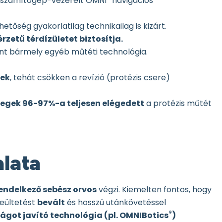
is számítógép-vezérelt OMNI
navigációs
hetőség gyakorlatilag technikailag is kizárt.
zetű térdízületet biztosítja.
int bármely egyéb műtéti technológia.
nek
, tehát csökken a revízió (protézis csere)
etegek 96-97%-a teljesen elégedett
a protézis műtét
alata
endelkező sebész orvos
végzi. Kiemelten fontos, hogy
beültetést
bevált
és hosszú utánkövetéssel
®
ágot javító technológia (pl. OMNIBotics
)