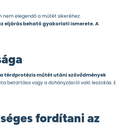
n nem elegendő a műtét sikeréhez.
 eljárás beható gyakorlati ismerete.
A
tsága
k a térdprotézis műtét utáni szövődmények
éta betartása vagy a dohányzásról való leszokás. E
éges fordítani az