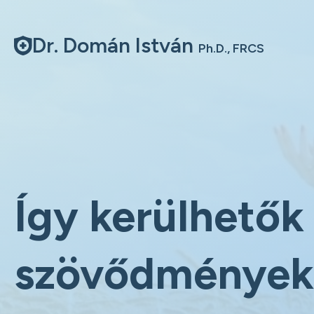
Dr. Domán István
Ph.D., FRCS
Így kerülhetők 
szövődmények