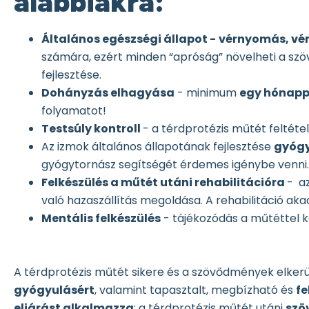
alábbiakra:
Általános egészségi állapot -
vérnyomás, vé
számára, ezért minden “apróság” növelheti a sz
fejlesztése.
Dohányzás elhagyása
- minimum
egy hónappa
folyamatot!
Testsúly kontroll
- a térdprotézis műtét feltétel
Az izmok általános állapotának fejlesztése
gyóg
gyógytornász segítségét érdemes igénybe venni
Felkészülés a műtét utáni rehabilitációra
- a
való hazaszállítás megoldása. A rehabilitáció ak
Mentális felkészülés
- tájékozódás a műtéttel k
A térdprotézis műtét sikere és a szövődmények elke
gyógyulásért
, valamint tapasztalt, megbízható és
fe
eljárást alkalmazza
; a térdprotézis műtét utáni
szö