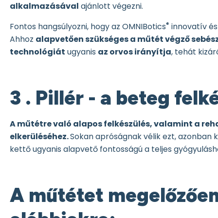
alkalmazásával
ajánlott végezni.
®
Fontos hangsúlyozni, hogy az OMNIBotics
innovatív é
Ahhoz
alapvetően szükséges a műtét végző sebész
technológiát
ugyanis
az orvos irányítja
, tehát kizá
3 . Pillér - a beteg fe
A műtétre való alapos felkészülés, valamint a re
elkerüléséhez.
Sokan apróságnak vélik ezt, azonban ki
kettő ugyanis alapvető fontosságú a teljes gyógyulásh
A műtétet megelőzően 