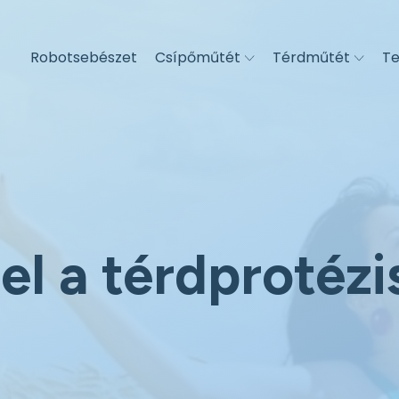
Robotsebészet
Csípőműtét
Térdműtét
Te
el a térdprotézi