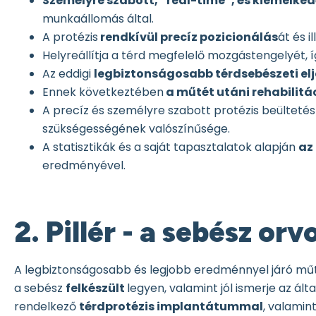
Személyre szabott, “real-time”, és kiemelked
munkaállomás által.
A protézis
rendkívül precíz pozicionálás
át és 
Helyreállítja a térd megfelelő mozgástengelyét, 
Az eddigi
legbiztonságosabb térdsebészeti elj
Ennek következtében
a műtét utáni rehabilitá
A precíz és személyre szabott protézis beülteté
szükségességének valószínűsége.
A statisztikák és a saját tapasztalatok alapján
az
eredményével.
2. Pillér - a sebész or
A legbiztonságosabb és legjobb eredménnyel járó műt
a sebész
felkészült
legyen, valamint jól ismerje az á
rendelkező
térdprotézis implantátummal
, valamin