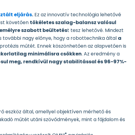
ztált eljárás
.
Ez az innovatív technológia lehetővé
tést követően
tökéletes szalag-balansz valósul
emélyre szabott beültetés
t tesz lehetővé. Mindezt
ás további nagy előnye, hogy a robottechnika által
a
dprotézis műtét. Ennek köszönhetően az alapvetően is
korlatilag minimálisra csökken
. Az eredmény a
sul meg, rendkívül nagy stabilitással és 96-97%-
 eszköz által, amellyel objektíven mérhető és
 fakadó műtét utáni szövődmények, mint a fájdalom és
®