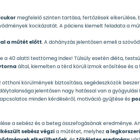
rcukor
megfelelő szinten tartása, fertőzések elkerülése,
övődmények kockázatát. A páciens kiemelt feladata a műt
l a műtét előtt
. A dohányzás jelentősen emeli a szövőd
e a 40 alatti testtömeg index! Túlsúly esetén diéta, test
ytorna
által, kiemelten a térd körüli izmok erősítése és 
.
z otthoni körülmények biztosítása, segédeszközök beszer
adálytalansága jelentősen nagy hatással van a gyógyulási
apcsolatos minden kérdéséről, motiváció gyűjtése és
poz
rülése a sebész és a beteg összefogásának eredménye. 
lkészült sebész végzi
a műtétet, melyhez
a legkorszer
vődmények elkerülhetőek
, és
tökéletes eredmény
vár