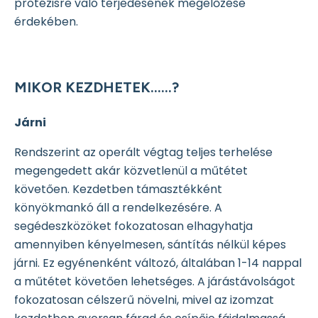
protézisre való terjedésének megelőzése
érdekében.
MIKOR KEZDHETEK……?
Járni
Rendszerint az operált végtag teljes terhelése
megengedett akár közvetlenül a műtétet
követően. Kezdetben támasztékként
könyökmankó áll a rendelkezésére. A
segédeszközöket fokozatosan elhagyhatja
amennyiben kényelmesen, sántítás nélkül képes
járni. Ez egyénenként változó, általában 1-14 nappal
a műtétet követően lehetséges. A járástávolságot
fokozatosan célszerű növelni, mivel az izomzat