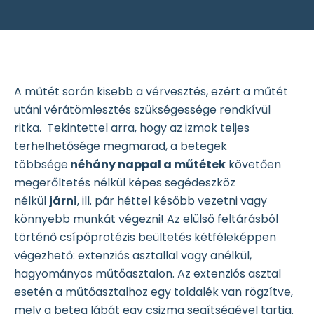
A műtét során kisebb a vérvesztés, ezért a műtét
utáni vérátömlesztés szükségessége rendkívül
ritka. Tekintettel arra, hogy az izmok teljes
terhelhetősége megmarad, a betegek
többsége
néhány nappal a műtétek
követően
megerőltetés nélkül képes segédeszköz
nélkül
járni
, ill. pár héttel később vezetni vagy
könnyebb munkát végezni! Az elülső feltárásból
történő csípőprotézis beültetés kétféleképpen
végezhető: extenziós asztallal vagy anélkül,
hagyományos műtőasztalon. Az extenziós asztal
esetén a műtőasztalhoz egy toldalék van rögzítve,
mely a beteg lábát egy csizma segítségével tartja.