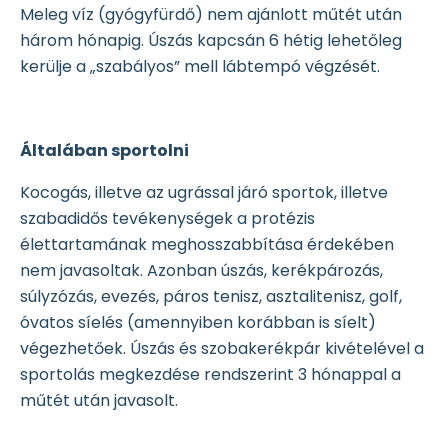
Meleg víz (gyógyfürdő) nem ajánlott műtét után
három hónapig. Úszás kapcsán 6 hétig lehetőleg
kerülje a „szabályos” mell lábtempó végzését.
Általában sportolni
Kocogás, illetve az ugrással járó sportok, illetve
szabadidős tevékenységek a protézis
élettartamának meghosszabbítása érdekében
nem javasoltak. Azonban úszás, kerékpározás,
súlyzózás, evezés, páros tenisz, asztalitenisz, golf,
óvatos síelés (amennyiben korábban is síelt)
végezhetőek. Úszás és szobakerékpár kivételével a
sportolás megkezdése rendszerint 3 hónappal a
műtét után javasolt.