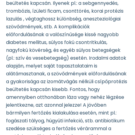
beültetés kapcsán. Ilyenek pl.: a sebgennyedés,
trombózis, ízületi ficam, csonttörés, korai protézis
lazulás , végtaghossz különbség, aneszteziológiai
szövődmények, stb. A komplikációk
előfordulásának a valószínűsége kissé nagyobb
diabetes mellitus, súlyos fokú csontritkulás,
nagyfokú kövérség, és egyéb súlyos betegségek
(pl.: szív és vesebetegség) esetén. Irodalmi adatok
alapján, melyet saját tapasztalataim is
alátámasztanak, a szövődmények előfordulásának
a gyakorisága az izomátvágás nélküli csípőprotézis
beültetés kapcsán kisebb. Fontos, hogy
amennyiben otthonában láza vagy nehéz légzése
jelentkezne, azt azonnal jelezze! A jövőben
bármilyen fertőzés kialakulása esetén, mint pl.:
fogászati tályog, húgyúti infekció, stb. antibiotikum
szedése szükséges a fertőzés vérárammal a