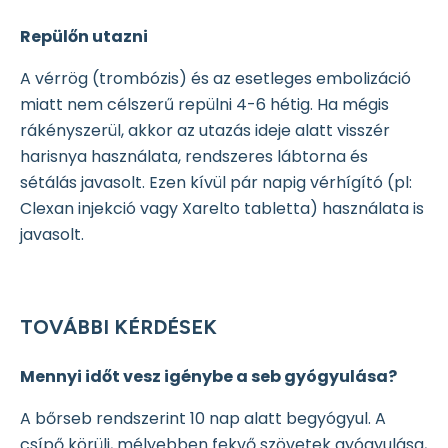
Repülőn utazni
A vérrög (trombózis) és az esetleges embolizáció
miatt nem célszerű repülni 4-6 hétig. Ha mégis
rákényszerül, akkor az utazás ideje alatt visszér
harisnya használata, rendszeres lábtorna és
sétálás javasolt. Ezen kívül pár napig vérhígító (pl:
Clexan injekció vagy Xarelto tabletta) használata is
javasolt.
TOVÁBBI KÉRDÉSEK
Mennyi időt vesz igénybe a seb gyógyulása?
A bőrseb rendszerint 10 nap alatt begyógyul. A
csípő körüli, mélyebben fekvő szövetek gyógyulása,