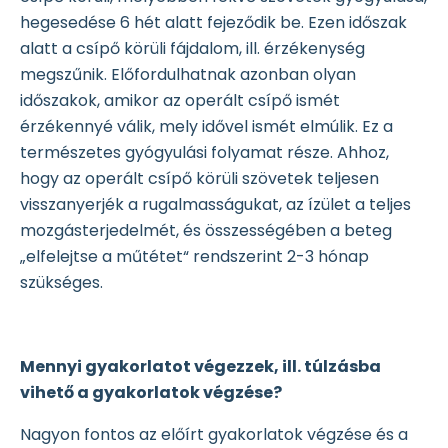
hegesedése 6 hét alatt fejeződik be. Ezen időszak
alatt a csípő körüli fájdalom, ill. érzékenység
megszűnik. Előfordulhatnak azonban olyan
időszakok, amikor az operált csípő ismét
érzékennyé válik, mely idővel ismét elmúlik. Ez a
természetes gyógyulási folyamat része. Ahhoz,
hogy az operált csípő körüli szövetek teljesen
visszanyerjék a rugalmasságukat, az ízület a teljes
mozgásterjedelmét, és összességében a beteg
„elfelejtse a műtétet“ rendszerint 2-3 hónap
szükséges.
Mennyi gyakorlatot végezzek, ill. túlzásba
vihető a gyakorlatok végzése?
Nagyon fontos az előírt gyakorlatok végzése és a