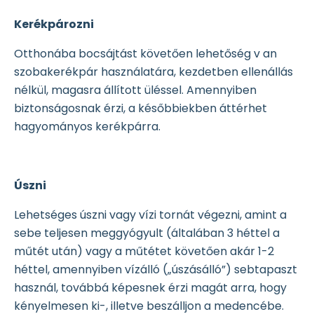
Kerékpározni
Otthonába bocsájtást követően lehetőség v an
szobakerékpár használatára, kezdetben ellenállás
nélkül, magasra állított üléssel. Amennyiben
biztonságosnak érzi, a későbbiekben áttérhet
hagyományos kerékpárra.
Úszni
Lehetséges úszni vagy vízi tornát végezni, amint a
sebe teljesen meggyógyult (általában 3 héttel a
műtét után) vagy a műtétet követően akár 1-2
héttel, amennyiben vízálló („úszásálló”) sebtapaszt
használ, továbbá képesnek érzi magát arra, hogy
kényelmesen ki-, illetve beszálljon a medencébe.