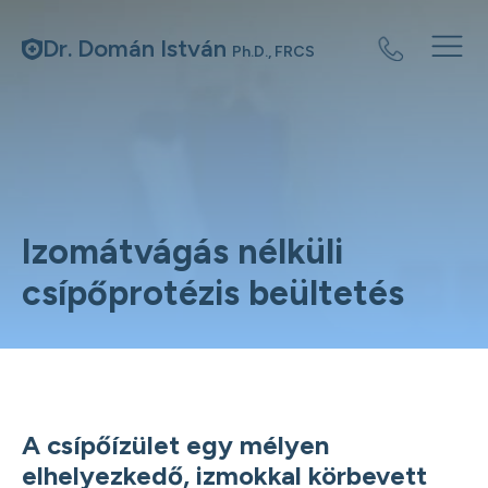
Dr. Domán István
Ph.D., FRCS
Izomátvágás nélküli
csípőprotézis beültetés
A csípőízület egy mélyen
elhelyezkedő, izmokkal körbevett