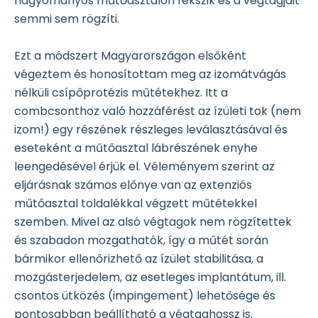
hagyományos műtőasztalon fekszik és a végtagjait
semmi sem rögzíti.
Ezt a módszert Magyarországon elsőként
végeztem és honosítottam meg az izomátvágás
nélküli csípőprotézis műtétekhez. Itt a
combcsonthoz való hozzáférést az ízületi tok (nem
izom!) egy részének részleges leválasztásával és
eseteként a műtőasztal lábrészének enyhe
leengedésével érjük el. Véleményem szerint az
eljárásnak számos előnye van az extenziós
műtőasztal toldalékkal végzett műtétekkel
szemben. Mivel az alsó végtagok nem rögzítettek
és szabadon mozgathatók, így a műtét során
bármikor ellenőrizhető az ízület stabilitása, a
mozgásterjedelem, az esetleges implantátum, ill.
csontos ütközés (impingement) lehetősége és
pontosabban beállítható a végtaghossz is.