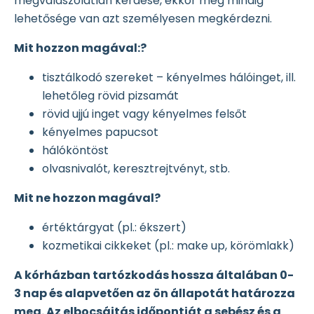
megválaszolatlan kérdése, ekkor még mindig
lehetősége van azt személyesen megkérdezni.
Mit hozzon magával:?
tisztálkodó szereket – kényelmes hálóinget, ill.
lehetőleg rövid pizsamát
rövid ujjú inget vagy kényelmes felsőt
kényelmes papucsot
hálóköntöst
olvasnivalót, keresztrejtvényt, stb.
Mit ne hozzon magával?
értéktárgyat (pl.: ékszert)
kozmetikai cikkeket (pl.: make up, körömlakk)
A kórházban tartózkodás hossza általában 0-
3 nap és alapvetően az ön állapotát határozza
meg. Az elbocsájtás időpontját a sebész és a