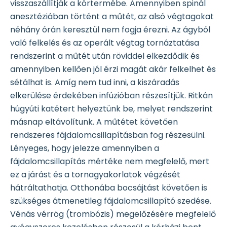
visszaszállítják a kórtermébe. Amennyiben spinál
anesztéziában történt a műtét, az alsó végtagokat
néhány órán keresztül nem fogja érezni. Az ágyból
való felkelés és az operált végtag tornáztatása
rendszerint a műtét után röviddel elkezdődik és
amennyiben kellően jól érzi magát akár felkelhet és
sétálhat is. Amíg nem tud inni, a kiszáradás
elkerülése érdekében infúzióban részesítjük. Ritkán
húgyúti katétert helyeztünk be, melyet rendszerint
másnap eltávolítunk. A műtétet követően
rendszeres fájdalomcsillapításban fog részesülni.
Lényeges, hogy jelezze amennyiben a
fájdalomcsillapítás mértéke nem megfelelő, mert
ez a járást és a tornagyakorlatok végzését
hátráltathatja. Otthonába bocsájtást követően is
szükséges átmenetileg fájdalomcsillapító szedése.
Vénás vérrög (trombózis) megelőzésére megfelelő