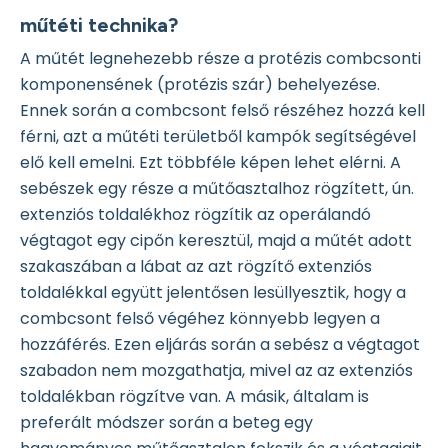
műtéti technika?
A műtét legnehezebb része a protézis combcsonti
komponensének (protézis szár) behelyezése.
Ennek során a combcsont felső részéhez hozzá kell
férni, azt a műtéti területből kampók segítségével
elő kell emelni. Ezt többféle képen lehet elérni. A
sebészek egy része a műtőasztalhoz rögzített, ún.
extenziós toldalékhoz rögzítik az operálandó
végtagot egy cipőn keresztül, majd a műtét adott
szakaszában a lábat az azt rögzítő extenziós
toldalékkal együtt jelentősen lesüllyesztik, hogy a
combcsont felső végéhez könnyebb legyen a
hozzáférés. Ezen eljárás során a sebész a végtagot
szabadon nem mozgathatja, mivel az az extenziós
toldalékban rögzítve van. A másik, általam is
preferált módszer során a beteg egy