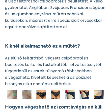
elülső feltárásból csípőprotézis beültetést. A kellő
gyakorlatot Angliában, Svájcban, Franciaországban
és Belgiumban egyrészt műtéttechnikai
kurzusokon, másrészt erre specializált orvosokkal
együtt operálva sajátítottam el.
Kiknél alkalmazható ez a műtét?
Az elülső feltárásból végzett csípőprotézis
beültetés kortól és testalkattól, illetve testsúlytól
függetlenül az estek túlnyomó többségében
elvégezhető. Kivételt képezhet a csípőízület
bizonyos ritka anatómiai eltérései.
Hogyan végezhető az izomtávágás nélküli