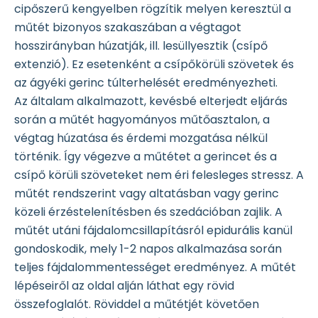
cipőszerű kengyelben rögzítik melyen keresztül a
műtét bizonyos szakaszában a végtagot
hosszirányban húzatják, ill. lesüllyesztik (csípő
extenzió). Ez esetenként a csípőkörüli szövetek és
az ágyéki gerinc túlterhelését eredményezheti.
Az általam alkalmazott, kevésbé elterjedt eljárás
során a műtét hagyományos műtőasztalon, a
végtag húzatása és érdemi mozgatása nélkül
történik. Így végezve a műtétet a gerincet és a
csípő körüli szöveteket nem éri felesleges stressz. A
műtét rendszerint vagy altatásban vagy gerinc
közeli érzéstelenítésben és szedációban zajlik. A
műtét utáni fájdalomcsillapításról epidurális kanül
gondoskodik, mely 1-2 napos alkalmazása során
teljes fájdalommentességet eredményez. A műtét
lépéseiről az oldal alján láthat egy rövid
összefoglalót. Röviddel a műtétjét követően