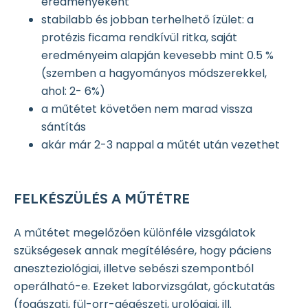
eredményeként
stabilabb és jobban terhelhető ízület: a
protézis ficama rendkívül ritka, saját
eredményeim alapján kevesebb mint 0.5 %
(szemben a hagyományos módszerekkel,
ahol: 2- 6%)
a műtétet követően nem marad vissza
sántítás
akár már 2-3 nappal a műtét után vezethet
FELKÉSZÜLÉS A MŰTÉTRE
A műtétet megelőzően különféle vizsgálatok
szükségesek annak megítélésére, hogy páciens
aneszteziológiai, illetve sebészi szempontból
operálható-e. Ezeket laborvizsgálat, góckutatás
(fogászati, fül-orr-gégészeti, urológiai, ill.