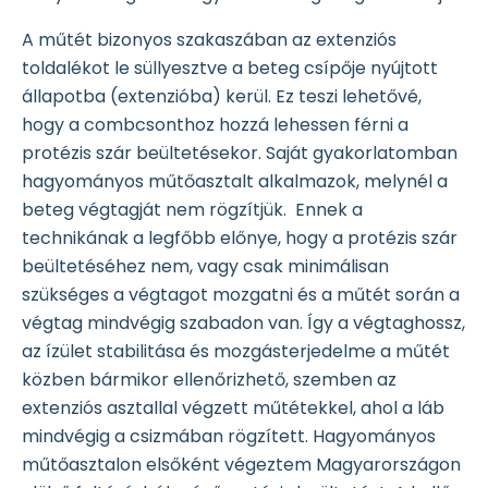
A műtét bizonyos szakaszában az extenziós
toldalékot le süllyesztve a beteg csípője nyújtott
állapotba (extenzióba) kerül. Ez teszi lehetővé,
hogy a combcsonthoz hozzá lehessen férni a
protézis szár beültetésekor. Saját gyakorlatomban
hagyományos műtőasztalt alkalmazok, melynél a
beteg végtagját nem rögzítjük. Ennek a
technikának a legfőbb előnye, hogy a protézis szár
beültetéséhez nem, vagy csak minimálisan
szükséges a végtagot mozgatni és a műtét során a
végtag mindvégig szabadon van. Így a végtaghossz,
az ízület stabilitása és mozgásterjedelme a műtét
közben bármikor ellenőrizhető, szemben az
extenziós asztallal végzett műtétekkel, ahol a láb
mindvégig a csizmában rögzített. Hagyományos
műtőasztalon elsőként végeztem Magyarországon