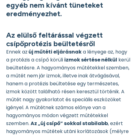
egyéb nem kívánt tüneteket
eredményezhet.
Az elülső feltárással végzett
csípőprotézis beültetésről
Ennek az
új műtéti eljárásnak
a lényege az, hogy
a protézis a csípő körüli
izmok sértése nélkül
kerül
beültetésre. A hagyományos műtétekkel szemben,
a műtét nem jár izmok, illetve inak átvágásával,
hanem a protézis beültetése egy természetes,
izmok között található résen keresztül történik. A
műtét nagy gyakorlatot és speciális eszközöket
igényel. A műtétnek számos előnye van a
hagyományos módon végzett műtétekkel
szemben.
Az „új csípő” sokkal stabilabb
, ezért
hagyományos műtétek utáni korlátozások (mélyre