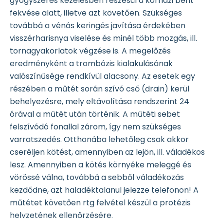
gyógyszeres kezelésben részesül a kórházi bent
fekvése alatt, illetve azt követően. Szükséges
továbbá a vénás keringés javítása érdekében
visszérharisnya viselése és minél több mozgás, ill.
tornagyakorlatok végzése is. A megelőzés
eredményként a trombózis kialakulásának
valószínűsége rendkívül alacsony. Az esetek egy
részében a műtét során szívó cső (drain) kerül
behelyezésre, mely eltávolítása rendszerint 24
órával a műtét után történik. A műtéti sebet
felszívódó fonallal zárom, így nem szükséges
varratszedés. Otthonába lehetőleg csak akkor
cseréljen kötést, amennyiben az lejön, ill. váladékos
lesz. Amennyiben a kötés környéke meleggé és
vörössé válna, továbbá a sebből váladékozás
kezdődne, azt haladéktalanul jelezze telefonon! A
műtétet követően rtg felvétel készül a protézis
helyzetének ellenőrzésére.