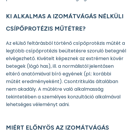
KI ALKALMAS A IZOMÁTVÁGÁS NÉLKÜLI
CSÍPŐPROTÉZIS MŰTÉTRE?
Az elülső feltárásból történő csípőprotézis műtét a
legtöbb csípőprotézis beültetésre szoruló betegnél
elvégezhető. Kivételt képeznek az extrémen kövér
betegek (lógó has), ill. a normálistól jelentősen
eltérő anatómiával bíró egyének (pl.: korábbi
műtét eredményeként). Csontritkulás általában
nem akadály. A műtétre való alkalmasság
tekintetében a személyes konzultáció alkalmával
lehetséges véleményt adni.
MIÉRT ELŐNYÖS AZ IZOMÁTVÁGÁS