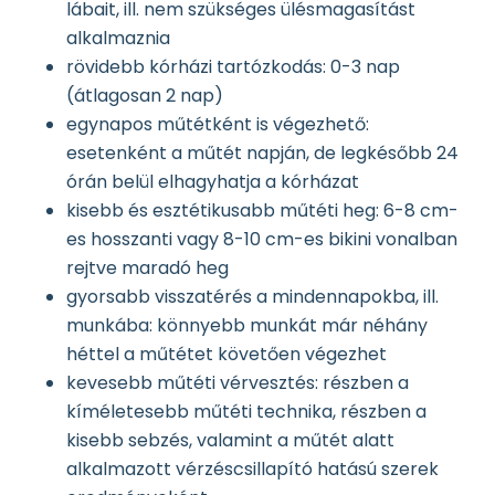
lábait, ill. nem szükséges ülésmagasítást
alkalmaznia
rövidebb kórházi tartózkodás: 0-3 nap
(átlagosan 2 nap)
egynapos műtétként is végezhető:
esetenként a műtét napján, de legkésőbb 24
órán belül elhagyhatja a kórházat
kisebb és esztétikusabb műtéti heg: 6-8 cm-
es hosszanti vagy 8-10 cm-es bikini vonalban
rejtve maradó heg
gyorsabb visszatérés a mindennapokba, ill.
munkába: könnyebb munkát már néhány
héttel a műtétet követően végezhet
kevesebb műtéti vérvesztés: részben a
kíméletesebb műtéti technika, részben a
kisebb sebzés, valamint a műtét alatt
alkalmazott vérzéscsillapító hatású szerek