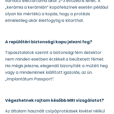
várható élettartama akár 2-3 évtized is lehet. A
„kerámia a kerámián” kopófelszínek esetén például
olyan kis mértékű a kopás, hogy a protézis
elméletileg akár életfogytig is kitarthat.
A repülőtéri biztonsági kapu jelezni fog?
Tapasztalatok szerint a biztonsági fém detektor
nem minden esetben érzékeli a beültetett fémet.
Ha mégis jelezne, elegendő bizonyíték a műtéti heg
vagy a mindenkinek kiállított igazolás, az ún.
„Implantátum Passport”.
Végezhetnek rajtam később MRI vizsgálatot?
Az általam használt csípőprotézisek kivétel nélkül