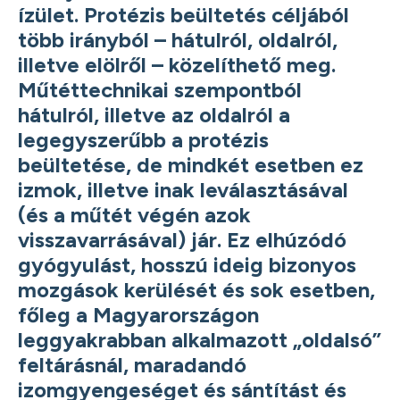
ízület. Protézis beültetés céljából
több irányból – hátulról, oldalról,
illetve elölről – közelíthető meg.
Műtéttechnikai szempontból
hátulról, illetve az oldalról a
legegyszerűbb a protézis
beültetése, de mindkét esetben ez
izmok, illetve inak leválasztásával
(és a műtét végén azok
visszavarrásával) jár. Ez elhúzódó
gyógyulást, hosszú ideig bizonyos
mozgások kerülését és sok esetben,
főleg a Magyarországon
leggyakrabban alkalmazott „oldalsó”
feltárásnál, maradandó
izomgyengeséget és sántítást és