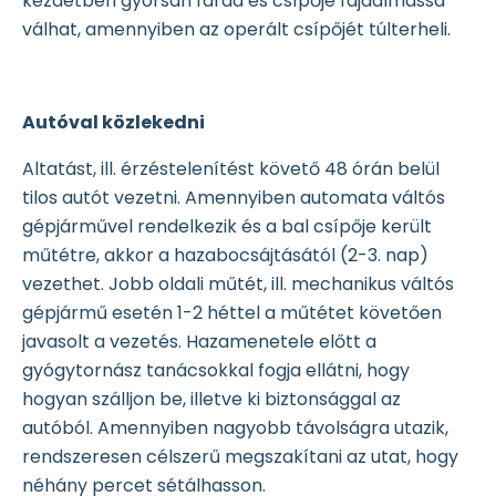
kezdetben gyorsan fárad és csípője fájdalmassá
válhat, amennyiben az operált csípőjét túlterheli.
Autóval közlekedni
Altatást, ill. érzéstelenítést követő 48 órán belül
tilos autót vezetni. Amennyiben automata váltós
gépjárművel rendelkezik és a bal csípője került
műtétre, akkor a hazabocsájtásától (2-3. nap)
vezethet. Jobb oldali műtét, ill. mechanikus váltós
gépjármű esetén 1-2 héttel a műtétet követően
javasolt a vezetés. Hazamenetele előtt a
gyógytornász tanácsokkal fogja ellátni, hogy
hogyan szálljon be, illetve ki biztonsággal az
autóból. Amennyiben nagyobb távolságra utazik,
rendszeresen célszerű megszakítani az utat, hogy
néhány percet sétálhasson.