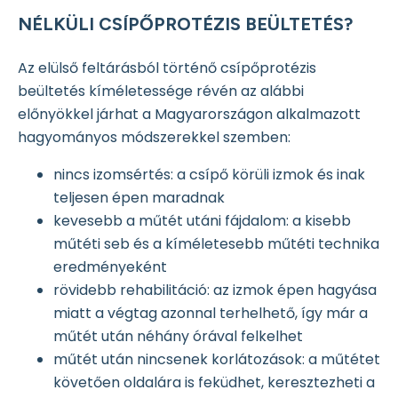
NÉLKÜLI CSÍPŐPROTÉZIS BEÜLTETÉS?
Az elülső feltárásból történő csípőprotézis
beültetés kíméletessége révén az alábbi
előnyökkel járhat a Magyarországon alkalmazott
hagyományos módszerekkel szemben:
nincs izomsértés: a csípő körüli izmok és inak
teljesen épen maradnak
kevesebb a műtét utáni fájdalom: a kisebb
műtéti seb és a kíméletesebb műtéti technika
eredményeként
rövidebb rehabilitáció: az izmok épen hagyása
miatt a végtag azonnal terhelhető, így már a
műtét után néhány órával felkelhet
műtét után nincsenek korlátozások: a műtétet
követően oldalára is feküdhet, keresztezheti a