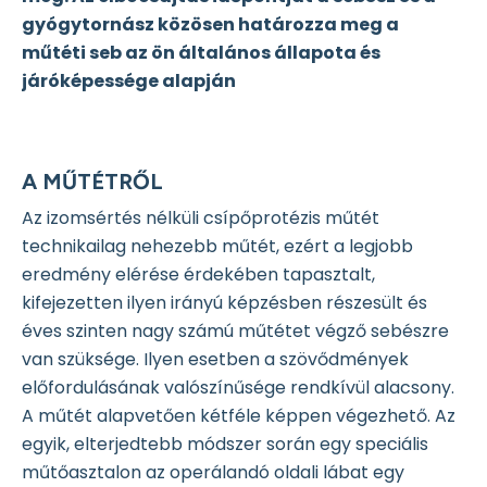
gyógytornász közösen határozza meg a
műtéti seb az ön általános állapota és
járóképessége alapján
A MŰTÉTRŐL
Az izomsértés nélküli csípőprotézis műtét
technikailag nehezebb műtét, ezért a legjobb
eredmény elérése érdekében tapasztalt,
kifejezetten ilyen irányú képzésben részesült és
éves szinten nagy számú műtétet végző sebészre
van szüksége. Ilyen esetben a szövődmények
előfordulásának valószínűsége rendkívül alacsony.
A műtét alapvetően kétféle képpen végezhető. Az
egyik, elterjedtebb módszer során egy speciális
műtőasztalon az operálandó oldali lábat egy