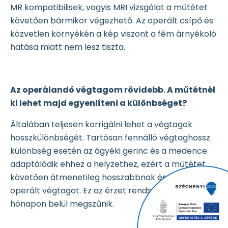
MR kompatibilisek, vagyis MRI vizsgálat a műtétet
követően bármikor végezhető. Az operált csípő és
közvetlen környékén a kép viszont a fém árnyékoló
hatása miatt nem lesz tiszta.
Az operálandó végtagom rövidebb. A műtétnél
ki lehet majd egyenlíteni a különbséget?
Általában teljesen korrigálni lehet a végtagok
hosszkülönbségét. Tartósan fennálló végtaghossz
különbség esetén az ágyéki gerinc és a medence
adaptálódik ehhez a helyzethez, ezért a műtétet
követően átmenetileg hosszabbnak érezheti az
operált végtagot. Ez az érzet rendszerint néhány
hónapon belül megszűnik.