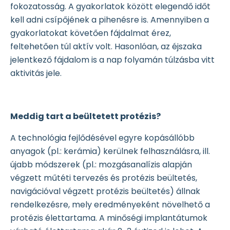
fokozatosság. A gyakorlatok között elegendő időt
kell adni csípőjének a pihenésre is. Amennyiben a
gyakorlatokat követően fájdalmat érez,
feltehetően túl aktív volt. Hasonlóan, az éjszaka
jelentkező fájdalom is a nap folyamán túlzásba vitt
aktivitás jele.
Meddig tart a beültetett protézis?
A technológia fejlődésével egyre kopásállóbb
anyagok (pl.: kerámia) kerülnek felhasználásra, ill.
újabb módszerek (pl.: mozgásanalízis alapján
végzett műtéti tervezés és protézis beültetés,
navigációval végzett protézis beültetés) állnak
rendelkezésre, mely eredményeként növelhető a
protézis élettartama. A minőségi implantátumok