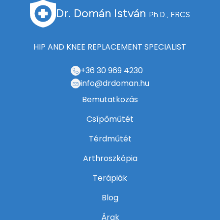
Dr. Domán István
Ph.D., FRCS
HIP AND KNEE REPLACEMENT SPECIALIST
+36 30 969 4230
info@drdoman.hu
Bemutatkozás
Csípőműtét
Térdműtét
Arthroszkópia
Terápiák
Blog
Árak