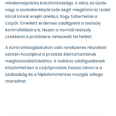
mindennapokba kulcsfontosságú. A séta, az úszás
vagy a szobakerékpározás segít megőrizni az ízület
körüli izmok erejét anélkül, hogy túlterhelné a
csípőt. Emellett érdemes odafigyelni a testsúly
kontrollálására is, hiszen a normál testsúly
csökkenti a protézisre nehezedő terhelést.
A kontrollvizsgálatokon való rendszeres részvétel
szintén hozzájárul a protézis élettartamának
meghosszabbításához. A tudatos odafigyelésnek
köszönhetően a csípőprotézis hosszú távon is a
szabadság és a fájdalommentes mozgás záloga
maradhat.