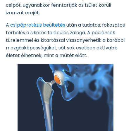
csípőt, ugyanakkor fenntartják az ízület körüli
izomzat erejét.
A
csípőprotézis beültetés
után a tudatos, fokozatos
terhelés a sikeres felépülés záloga. A páciensek
türelemmel és kitartással visszanyerhetik a korábbi
mozgásképességüket, sőt sok esetben aktívabb
életet élhetnek, mint a műtét előtt.