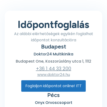
Időpontfoglalás
Az alábbi elérhetőségek egyikén foglalhat
időpontot konzultációra
Budapest
Doktor24 Multikinika
Budapest One, Koszorúslány utca 1, 1112
+36 1 44 33 200
www.doktor24.hu
Foglaljon időpontot online! ITT
Pécs
Onyx Orvoscsoport