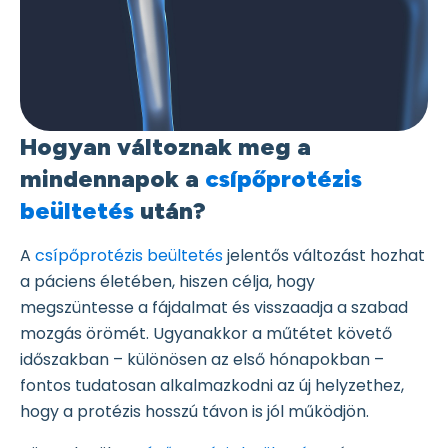
Hogyan változnak meg a
mindennapok a
csípőprotézis
beültetés
után?
A
csípőprotézis beültetés
jelentős változást hozhat
a páciens életében, hiszen célja, hogy
megszüntesse a fájdalmat és visszaadja a szabad
mozgás örömét. Ugyanakkor a műtétet követő
időszakban – különösen az első hónapokban –
fontos tudatosan alkalmazkodni az új helyzethez,
hogy a protézis hosszú távon is jól működjön.