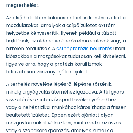
megterhelést.
Az első hetekben különösen fontos kerülni azokat a
mozdulatokat, amelyek a csípőízületet extrém
helyzetbe kényszerítik. Ilyenek például a túlzott
hajlítások, az oldalra való erős elmozdulások vagy a
hirtelen fordulások. A
csípőprotézis beültetés
utáni
időszakban a mozgásokat tudatosan kell kivitelezni,
figyelve arra, hogy a protézis körüli izmok
fokozatosan visszanyerjék erejüket.
A terhelés növelése lépésről lépésre történik,
mindig a gyógyulás üteméhez igazodva. A túl gyors
visszatérés az intenzív sporttevékenységekhez
vagy a nehéz fizikai munkához károsíthatja a frissen
beültetett ízületet. Éppen ezért ajánlott olyan
mozgásformákat választani, mint a séta, az úszás
vagy a szobakerékpározás, amelyek kímélik a