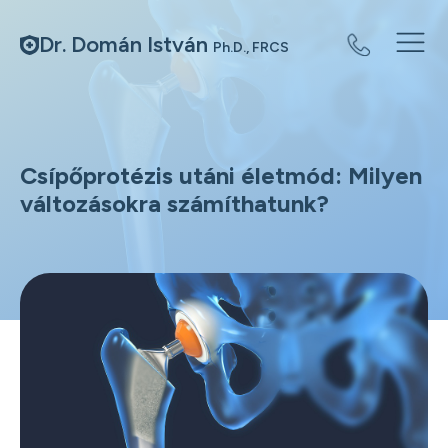
Dr. Domán István
Ph.D., FRCS
Csípőprotézis utáni életmód: Milyen
változásokra számíthatunk?