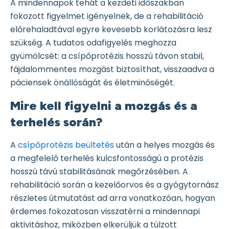
A mindennapok tehát a kezdeti időszakban
fokozott figyelmet igényelnek, de a rehabilitáció
előrehaladtával egyre kevesebb korlátozásra lesz
szükség. A tudatos odafigyelés meghozza
gyümölcsét: a csípőprotézis hosszú távon stabil,
fájdalommentes mozgást biztosíthat, visszaadva a
páciensek önállóságát és életminőségét.
Mire kell figyelni a mozgás és a
terhelés során?
A
csípőprotézis beültetés
után a helyes mozgás és
a megfelelő terhelés kulcsfontosságú a protézis
hosszú távú stabilitásának megőrzésében. A
rehabilitáció során a kezelőorvos és a gyógytornász
részletes útmutatást ad arra vonatkozóan, hogyan
érdemes fokozatosan visszatérni a mindennapi
aktivitáshoz, miközben elkerüljük a túlzott