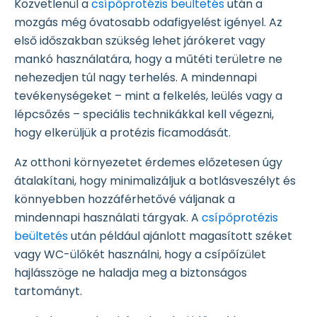
Közvetlenül a
csípőprotézis beültetés
után a
mozgás még óvatosabb odafigyelést igényel. Az
első időszakban szükség lehet járókeret vagy
mankó használatára, hogy a műtéti területre ne
nehezedjen túl nagy terhelés. A mindennapi
tevékenységeket – mint a felkelés, leülés vagy a
lépcsőzés – speciális technikákkal kell végezni,
hogy elkerüljük a protézis ficamodását.
Az otthoni környezetet érdemes előzetesen úgy
átalakítani, hogy minimalizáljuk a botlásveszélyt és
könnyebben hozzáférhetővé váljanak a
mindennapi használati tárgyak. A
csípőprotézis
beültetés
után például ajánlott magasított széket
vagy WC-ülőkét használni, hogy a csípőízület
hajlásszöge ne haladja meg a biztonságos
tartományt.