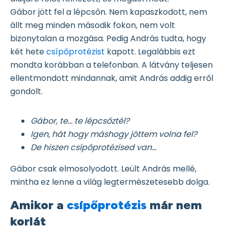
Gábor jött fel a lépcsőn. Nem kapaszkodott, nem
állt meg minden második fokon, nem volt
bizonytalan a mozgása. Pedig András tudta, hogy
két hete
csípőprotézist
kapott. Legalábbis ezt
mondta korábban a telefonban. A látvány teljesen
ellentmondott mindannak, amit András addig erről
gondolt.
Gábor, te… te lépcsőztél?
Igen, hát hogy máshogy jöttem volna fel?
De hiszen csípőprotézised van…
Gábor csak elmosolyodott. Leült András mellé,
mintha ez lenne a világ legtermészetesebb dolga.
Amikor a
csípőprotézis
már nem
korlát