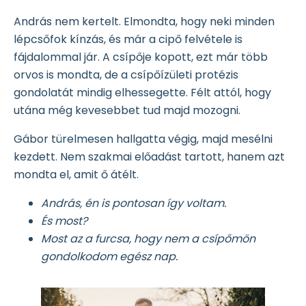
András nem kertelt. Elmondta, hogy neki minden
lépcsőfok kínzás, és már a cipő felvétele is
fájdalommal jár. A csípője kopott, ezt már több
orvos is mondta, de a csípőízületi protézis
gondolatát mindig elhessegette. Félt attól, hogy
utána még kevesebbet tud majd mozogni.
Gábor türelmesen hallgatta végig, majd mesélni
kezdett. Nem szakmai előadást tartott, hanem azt
mondta el, amit ő átélt.
András, én is pontosan így voltam.
És most?
Most az a furcsa, hogy nem a csípőmön
gondolkodom egész nap.