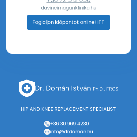
davincimaganklinika.hu
Foglaljon időpontot online! ITT
Dr. Domán István
Ph.D., FRCS
HIP AND KNEE REPLACEMENT SPECIALIST
+36 30 969 4230
info@drdoman.hu