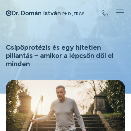
Dr. Domán István
Ph.D., FRCS
Csípőprotézis és egy hitetlen
pillantás – amikor a lépcsőn dől el
minden