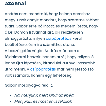
azonnal
András nem mondta ki, hogy holnap orvoshoz
megy. Csak annyit mondott, hogy szeretne többet
tudni. Gábor erre bólintott, és megemlítette, hogy
ő Dr. Domán Istvánnál járt, aki részletesen
elmagyarázta, milyen
csípőprotézis
kerül
beültetésre, és mire számíthat utána.
A beszélgetés végén András már nem a
fájdalmáról beszélt, hanem arról, hogy milyen jó
lenne újra lépcsőzni, kirándulni, autóval hosszabb
útra menni. A
csípőprotézis
már nem ijesztő szó
volt számára, hanem egy lehetőség.
Gábor mosolyogva felállt.
Na, menjünk, mert kihűl az ebéd.
Menjünk… és most én is felállok.