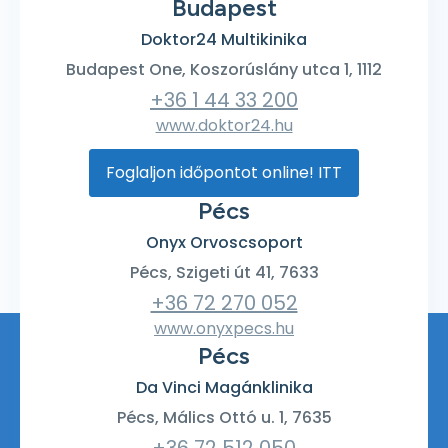
Budapest
Doktor24 Multikinika
Budapest One, Koszorúslány utca 1, 1112
+36 1 44 33 200
www.doktor24.hu
Foglaljon időpontot online! ITT
Pécs
Onyx Orvoscsoport
Pécs, Szigeti út 41, 7633
+36 72 270 052
www.onyxpecs.hu
Pécs
Da Vinci Magánklinika
Pécs, Málics Ottó u. 1, 7635
+36 72 512 050