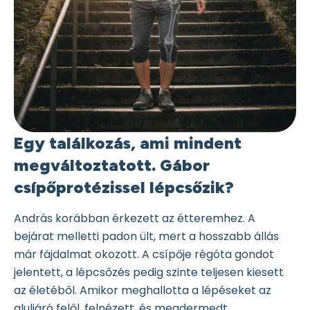
Egy találkozás, ami mindent
megváltoztatott. Gábor
csípőprotézissel lépcsőzik?
András korábban érkezett az étteremhez. A
bejárat melletti padon ült, mert a hosszabb állás
már fájdalmat okozott. A csípője régóta gondot
jelentett, a lépcsőzés pedig szinte teljesen kiesett
az életéből. Amikor meghallotta a lépéseket az
aluljáró felől, felnézett, és megdermedt.