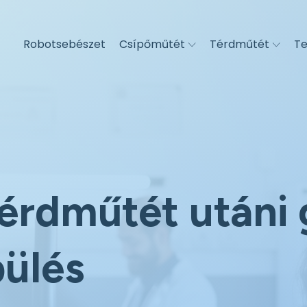
Robotsebészet
Csípőműtét
Térdműtét
Te
érdműtét utáni
pülés