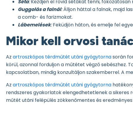
Séta
:
Kezdjen el rövid sétákat tenni, fokozatosan
Guggolás a falnál
:
Álljon háttal a falnak, majd la
a comb- és farizmokat.
Lábemelések
:
Feküdjön háton, és emelje fel egye
Mikor kell orvosi taná
Az
artroszkópos térdműtét utáni gyógytorna
során fon
körül, azonnal forduljon a műtétet végző sebészhez. T
kapcsolatban, mindig konzultáljon szakemberrel. A meg
Az
artroszkópos térdműtét utáni gyógytorna
hatékonya
rendszeres gyakorlatok elengedhetetlenek a sikeres r
műtét utáni felépülés zökkenőmentes és eredményes 