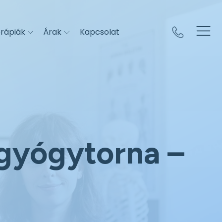
rápiák
Árak
Kapcsolat
 gyógytorna –