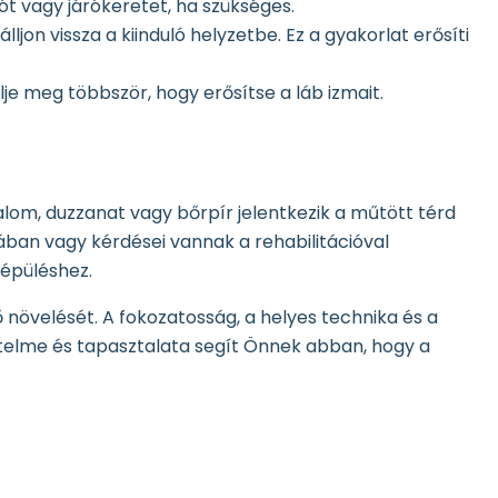
ót vagy járókeretet, ha szükséges.
ljon vissza a kiinduló helyzetbe. Ez a gyakorlat erősíti
je meg többször, hogy erősítse a láb izmait.
dalom, duzzanat vagy bőrpír jelentkezik a műtött térd
ában vagy kérdései vannak a rehabilitációval
lépüléshez.
 növelését. A fokozatosság, a helyes technika és a
elme és tapasztalata segít Önnek abban, hogy a