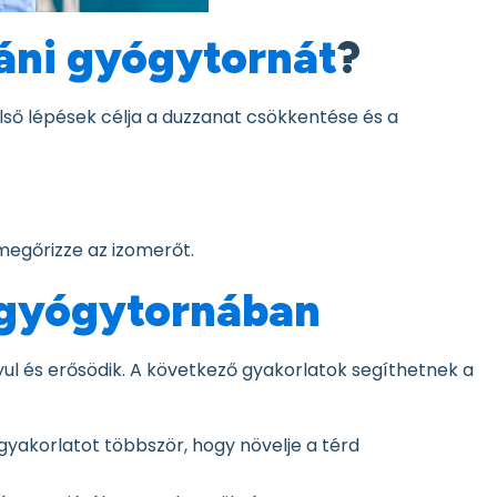
áni gyógytornát
?
lső lépések célja a duzzanat csökkentése és a
megőrizze az izomerőt.
 gyógytornában
l és erősödik. A következő gyakorlatok segíthetnek a
a gyakorlatot többször, hogy növelje a térd