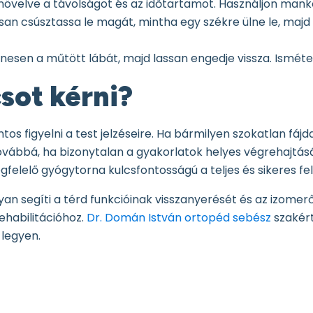
 növelve a távolságot és az időtartamot. Használjon mank
ssan csúsztassa le magát, mintha egy székre ülne le, majd ál
nesen a műtött lábát, majd lassan engedje vissza. Ismétel
csot kérni?
tos figyelni a test jelzéseire. Ha bármilyen szokatlan fáj
ovábbá, ha bizonytalan a gyakorlatok helyes végrehajtás
felelő gyógytorna kulcsfontosságú a teljes és sikeres fe
n segíti a térd funkcióinak visszanyerését és az izomerő
ehabilitációhoz.
Dr. Domán István ortopéd sebész
szakért
legyen.