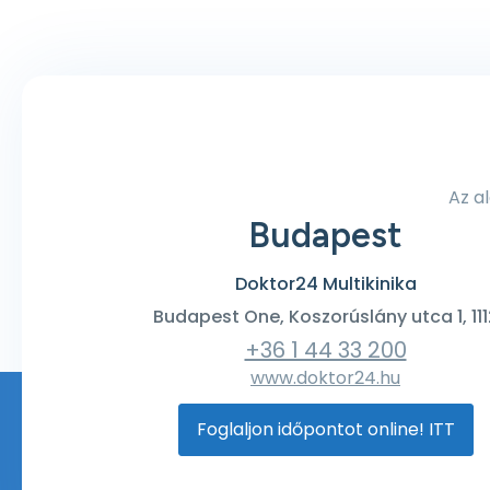
Az a
Budapest
Doktor24 Multikinika
Budapest One, Koszorúslány utca 1, 111
+36 1 44 33 200
www.doktor24.hu
Foglaljon időpontot online! ITT