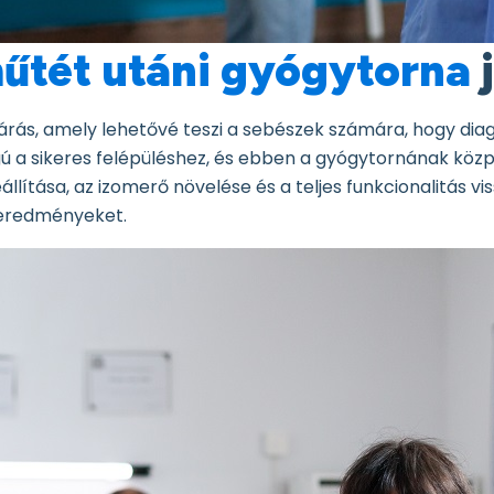
űtét utáni gyógytorna
árás, amely lehetővé teszi a sebészek számára, hogy diagn
gú a sikeres felépüléshez, és ebben a gyógytornának köz
ítása, az izomerő növelése és a teljes funkcionalitás v
 eredményeket.