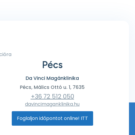
cióra
Pécs
Da Vinci Magánklinika
Pécs, Málics Ottó u. 1, 7635
+36 72 512 050
davincimaganklinika.hu
Foglaljon időpontot online! ITT