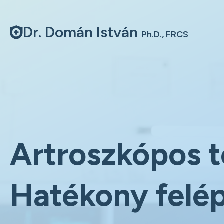
Dr. Domán István
Ph.D., FRCS
Artroszkópos t
Hatékony felé