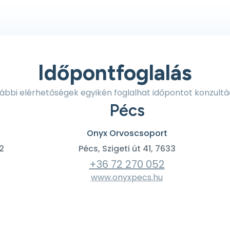
Időpontfoglalás
lábbi elérhetőségek egyikén foglalhat időpontot konzultá
Pécs
Onyx Orvoscsoport
2
Pécs, Szigeti út 41, 7633
+36 72 270 052
www.onyxpecs.hu