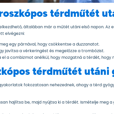
roszkópos térdműtét ut
lkezdhető, általában már a műtét utáni első napon. Az e
tt elvégezni:
meg egy párnával, hogy csökkentse a duzzanatot.
ogy javítsa a vérkeringést és megelőzze a trombózist.
a el a combizmot anélkül, hogy mozgatná a térdét, hogy 
zkópos térdműtét utáni
gyakorlatok fokozatosan nehezednek, ahogy a térd gyógyu
assan hajlítsa be, majd nyújtsa ki a térdét. Ismételje meg 