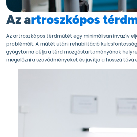
Az a
rtroszkópos térdm
Az artroszkópos térdműtét egy minimálisan invazív elj
problémáit. A műtét utáni rehabilitáció kulcsfontossá
gyógytorna célja a térd mozgástartományának helyreáll
megelőzni a szövődményeket és javítja a hosszú távú