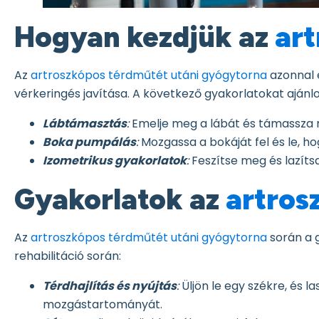
Hogyan kezdjük az
art
Az
artroszkópos térdműtét utáni gyógytorna
azonnal e
vérkeringés javítása. A következő gyakorlatokat ajánlo
Lábtámasztás
:
Emelje meg a lábát és támassza 
Boka pumpálás
:
Mozgassa a bokáját fel és le, h
Izometrikus gyakorlatok
:
Feszítse meg és lazíts
Gyakorlatok az
artros
Az
artroszkópos térdműtét utáni gyógytorna
során a 
rehabilitáció során:
Térdhajlítás és nyújtás
:
Üljön le egy székre, és l
mozgástartományát.