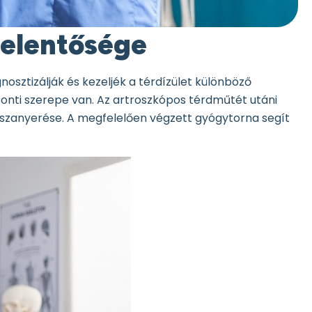
jelentősége
osztizálják és kezeljék a térdízület különböző
ponti szerepe van. Az artroszkópos térdműtét utáni
isszanyerése. A megfelelően végzett gyógytorna segít