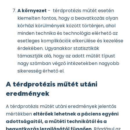
A környezet
- térdprotézis műtét esetén
kiemelten fontos, hogy a beavatkozás olyan
kórházi körülmények között történjen, ahol
minden technika és technológia elérhető az
esetleges komplikációk elkerülése és kezelése
érdekében. Ugyanakkor statisztikák
támasztják alá, hogy az adott műtét típust
nagy számban végző intézetekben nagyobb
sikeresség érhető el.
A térdprotézis műtét utáni
eredmények
A térdprotézis műtét utáni eredmények jelentős
mértékben
eltérőek lehetnek a páciens egyéni
adottságaitól, a műtéti technikától és a
beavatkozás lezajlásától függően
. Ráadásul az