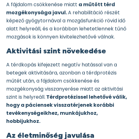
A fájdalom csökkenése miatt
a műtött térd
mozgékonysága javul.
A rehabilitáció részét
képező gyógytornával a mozgásfunkció rövid idő
alatt helyreáll, és a korábban lehetetlennek tűnő
mozgások is könnyen kivitelezhetővé válnak.
Aktivitási szint növekedése
A térdkopás kifejezett negatív hatással van a
betegek aktivitására, azonban a térdprotézis
műtét után, a fájdalom csökkenése és
mozgékonyság visszanyerése miatt az aktivitási
szint is helyreáll.
Térdprotézissel lehetővé válik,
hogy a páciensek visszatérjenek korábbi
tevékenységeikhez, munkájukhoz,
hobbijukhoz.
Az életminőség javulása