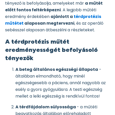
tényező is befolyásolja, amelyeket már
a műtét
előtt fontos feltérképezni
. A legjobb műtéti
eredmény érdekében
ajánlott a
térdprotézis
műtétet
alaposan megtervezni
, és az operáló
sebésszel alaposan átbeszélni a részleteket.
A térdprotézis műtét
eredményességét befolyásoló
tényezők
A beteg általános egészségi állapota
-
általában elmondható, hogy minél
egészségesebb a páciens, annál nagyobb az
esély a gyors gyógyulásra. A testi egészség
mellet a lelki egészség is rendkívül fontos!
A térdfájdalom súlyossága
- a műtéti
beavatkozás általában előrehaladott