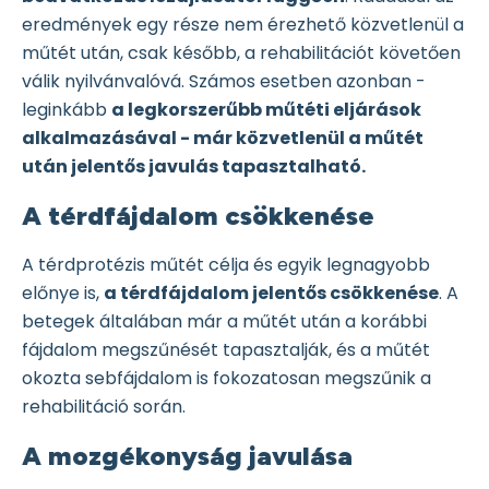
eredmények egy része nem érezhető közvetlenül a
műtét után, csak később, a rehabilitációt követően
válik nyilvánvalóvá. Számos esetben azonban -
leginkább
a legkorszerűbb műtéti eljárások
alkalmazásával - már közvetlenül a műtét
után jelentős javulás tapasztalható.
A térdfájdalom csökkenése
A térdprotézis műtét célja és egyik legnagyobb
előnye is,
a térdfájdalom jelentős csökkenése
. A
betegek általában már a műtét után a korábbi
fájdalom megszűnését tapasztalják, és a műtét
okozta sebfájdalom is fokozatosan megszűnik a
rehabilitáció során.
A mozgékonyság javulása