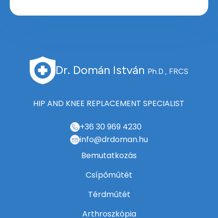
Dr. Domán István
Ph.D., FRCS
HIP AND KNEE REPLACEMENT SPECIALIST
+36 30 969 4230
info@drdoman.hu
Bemutatkozás
Csípőműtét
Térdműtét
Arthroszkópia