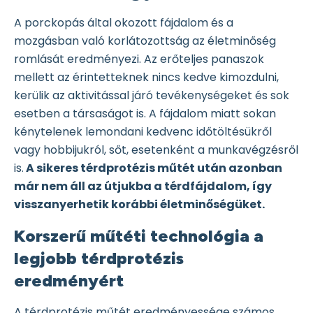
A porckopás által okozott fájdalom és a
mozgásban való korlátozottság az életminőség
romlását eredményezi. Az erőteljes panaszok
mellett az érintetteknek nincs kedve kimozdulni,
kerülik az aktivitással járó tevékenységeket és sok
esetben a társaságot is. A fájdalom miatt sokan
kénytelenek lemondani kedvenc időtöltésükről
vagy hobbijukról, sőt, esetenként a munkavégzésről
is.
A sikeres térdprotézis műtét után azonban
már nem áll az útjukba a térdfájdalom, így
visszanyerhetik korábbi életminőségüket.
Korszerű műtéti technológia a
legjobb térdprotézis
eredményért
A térdprotézis műtét eredményessége számos