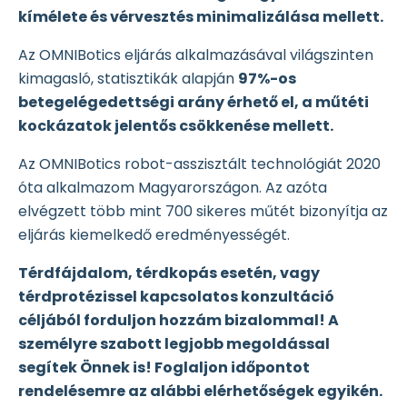
kímélete és vérvesztés minimalizálása mellett.
Az OMNIBotics eljárás alkalmazásával világszinten
kimagasló, statisztikák alapján
97%-os
betegelégedettségi arány érhető el, a műtéti
kockázatok jelentős csökkenése mellett.
Az OMNIBotics robot-asszisztált technológiát 2020
óta alkalmazom Magyarországon. Az azóta
elvégzett több mint 700 sikeres műtét bizonyítja az
eljárás kiemelkedő eredményességét.
Térdfájdalom, térdkopás esetén, vagy
térdprotézissel kapcsolatos konzultáció
céljából forduljon hozzám bizalommal! A
személyre szabott legjobb megoldással
segítek Önnek is! Foglaljon időpontot
rendelésemre az alábbi elérhetőségek egyikén.