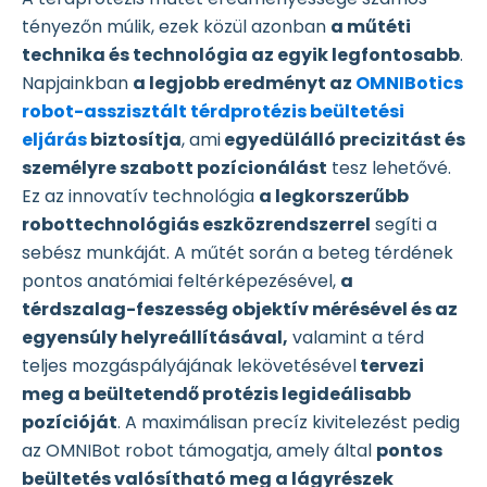
tényezőn múlik, ezek közül azonban
a műtéti
technika és technológia az egyik legfontosabb
.
Napjainkban
a legjobb eredményt az
OMNIBotics
robot-asszisztált térdprotézis beültetési
eljárás
biztosítja
, ami
egyedülálló precizitást és
személyre szabott pozícionálást
tesz lehetővé.
Ez az innovatív technológia
a legkorszerűbb
robottechnológiás eszközrendszerrel
segíti a
sebész munkáját. A műtét során a beteg térdének
pontos anatómiai feltérképezésével,
a
térdszalag-feszesség objektív mérésével és az
egyensúly helyreállításával,
valamint a térd
teljes mozgáspályájának lekövetésével
tervezi
meg a beültetendő protézis legideálisabb
pozícióját
. A maximálisan precíz kivitelezést pedig
az OMNIBot robot támogatja, amely által
pontos
beültetés valósítható meg a lágyrészek