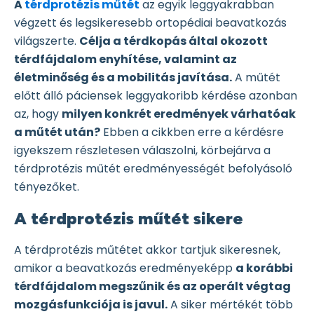
A
térdprotézis műtét
az egyik leggyakrabban
végzett és legsikeresebb ortopédiai beavatkozás
világszerte.
Célja a térdkopás által okozott
térdfájdalom enyhítése, valamint az
életminőség és a mobilitás javítása.
A műtét
előtt álló páciensek leggyakoribb kérdése azonban
az, hogy
milyen konkrét eredmények várhatóak
a műtét után?
Ebben a cikkben erre a kérdésre
igyekszem részletesen válaszolni, körbejárva a
térdprotézis műtét eredményességét befolyásoló
tényezőket.
A térdprotézis műtét sikere
A térdprotézis műtétet akkor tartjuk sikeresnek,
amikor a beavatkozás eredményeképp
a korábbi
térdfájdalom megszűnik és az operált végtag
mozgásfunkciója is javul.
A siker mértékét több