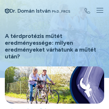
Dr. Domán István
Ph.D., FRCS
A térdprotézis műtét
eredményessége: milyen
eredményeket várhatunk a műtét
után?