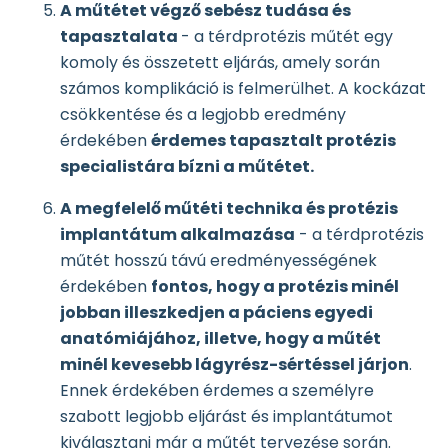
A műtétet végző sebész tudása és
tapasztalata
- a térdprotézis műtét egy
komoly és összetett eljárás, amely során
számos komplikáció is felmerülhet. A kockázat
csökkentése és a legjobb eredmény
érdekében
érdemes tapasztalt protézis
specialistára bízni a műtétet.
A megfelelő műtéti technika és protézis
implantátum alkalmazása
- a térdprotézis
műtét hosszú távú eredményességének
érdekében
fontos, hogy a protézis minél
jobban illeszkedjen a páciens egyedi
anatómiájához, illetve, hogy a műtét
minél kevesebb lágyrész-sértéssel járjon
.
Ennek érdekében érdemes a személyre
szabott legjobb eljárást és implantátumot
kiválasztani már a műtét tervezése során.