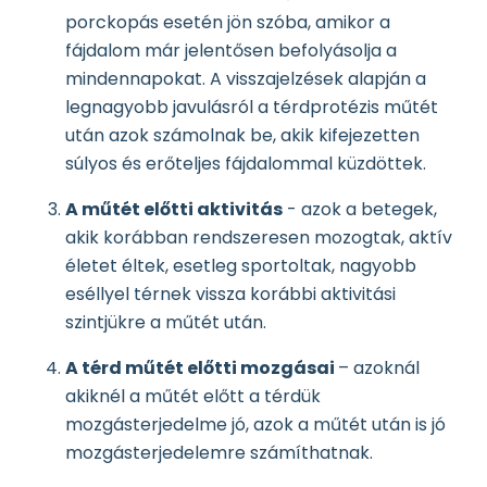
porckopás esetén jön szóba, amikor a
fájdalom már jelentősen befolyásolja a
mindennapokat. A visszajelzések alapján a
legnagyobb javulásról a térdprotézis műtét
után azok számolnak be, akik kifejezetten
súlyos és erőteljes fájdalommal küzdöttek.
A műtét előtti aktivitás
- azok a betegek,
akik korábban rendszeresen mozogtak, aktív
életet éltek, esetleg sportoltak, nagyobb
eséllyel térnek vissza korábbi aktivitási
szintjükre a műtét után.
A térd műtét előtti mozgásai
– azoknál
akiknél a műtét előtt a térdük
mozgásterjedelme jó, azok a műtét után is jó
mozgásterjedelemre számíthatnak.