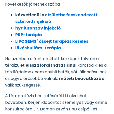
következők jöhetnek szóba:
közvetlenül az
ízületbe fecskendezett
szteroid injekció
hyaluronsav injekció
PRP-terápia
®
LIPOGEMS
őssejt terápiás kezelés
lökéshullám-terápia
Ha azonban a fent említett kórképek folytán a
térdízület
visszafordíthatatlanul
károsodik, és a
térdfájdalmak nem enyhíthetők, sőt, állandósulnak
és egyre erősebbé válnak,
műtéti beavatkozás
válik szükségessé.
A térdprotézis beültetéséről
itt
olvashat
bővebben. Kérjen időpontot személyes vagy online
konzultációra Dr. Domán István PhD csípő- és