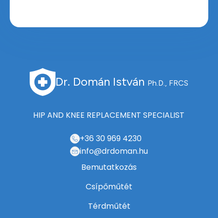
Dr. Domán István
Ph.D., FRCS
HIP AND KNEE REPLACEMENT SPECIALIST
+36 30 969 4230
info@drdoman.hu
Bemutatkozás
Csípőműtét
Térdműtét