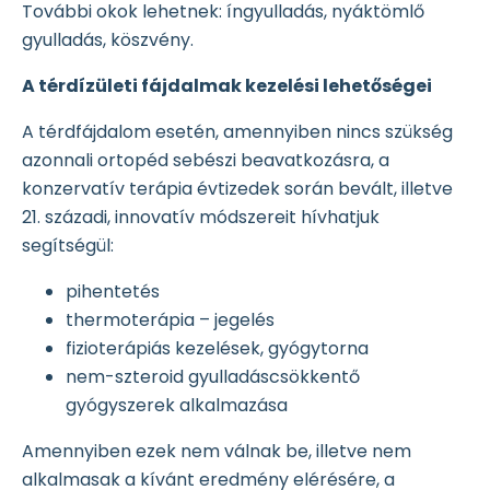
További okok lehetnek: íngyulladás, nyáktömlő
gyulladás, köszvény.
A térdízületi fájdalmak kezelési lehetőségei
A térdfájdalom esetén, amennyiben nincs szükség
azonnali ortopéd sebészi beavatkozásra, a
konzervatív terápia évtizedek során bevált, illetve
21. századi, innovatív módszereit hívhatjuk
segítségül:
pihentetés
thermoterápia – jegelés
fizioterápiás kezelések, gyógytorna
nem-szteroid gyulladáscsökkentő
gyógyszerek alkalmazása
Amennyiben ezek nem válnak be, illetve nem
alkalmasak a kívánt eredmény elérésére, a