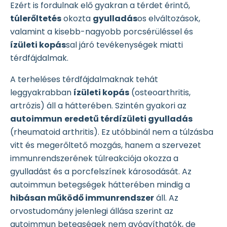
Ezért is fordulnak elő gyakran a térdet érintő,
túlerőltetés
okozta
gyulladás
os elváltozások,
valamint a kisebb-nagyobb porcsérüléssel és
ízületi kopás
sal járó tevékenységek miatti
térdfájdalmak.
A terheléses térdfájdalmaknak tehát
leggyakrabban
ízületi kopás
(osteoarthritis,
artrózis) áll a hátterében. Szintén gyakori az
autoimmun
eredetű térdízületi gyulladás
(rheumatoid arthritis). Ez utóbbinál nem a túlzásba
vitt és megerőltető mozgás, hanem a szervezet
immunrendszerének túlreakciója okozza a
gyulladást és a porcfelszínek károsodását. Az
autoimmun betegségek hátterében mindig a
hibásan működő immunrendszer
áll. Az
orvostudomány jelenlegi állása szerint az
autoimmun betegségek nem gyógyíthatók, de