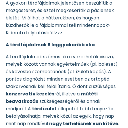
A gyakori térdfájdalmak jelentősen beszűkítik a
mozgásteret, és ezzel megkeserítik a páciensek
életét. Mi állhat a hátterükben, és hogyan
küzdhetők le a fájdalommal teli mindennapok?
Kiderül a folytatásból!>>>
A térdfájdalmak 5 leggyakoribb oka
A térdfájdalmak számos okra vezethetők vissza,
melyek között vannak egyértelműek (pl. baleset)
és kevésbé szembetűnőek (pl. ízületi kopás). A
pontos diagnózist minden esetben az ortopéd
szakorvosnak kell felállítania. Ő dönt a szükséges
konzervatív kezelés
ről, illetve a
műtéti
beavatkozás
szükségességéről és annak
módjáról. A
térdízület
állapotát több tényező is
befolyásolhatja, melyek közül az egyik, hogy nap
mint nap rendkívül
nagy terhelésnek van kitéve
.