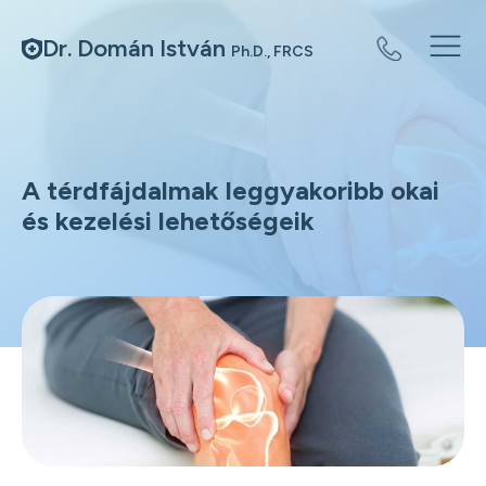
Dr. Domán István
Ph.D., FRCS
A térdfájdalmak leggyakoribb okai
és kezelési lehetőségeik