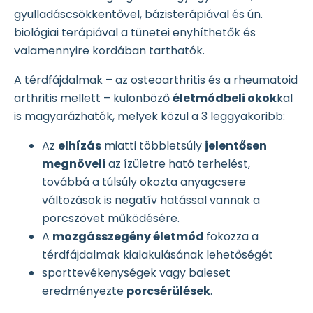
gyulladáscsökkentővel, bázisterápiával és ún.
biológiai terápiával a tünetei enyhíthetők és
valamennyire kordában tarthatók.
A térdfájdalmak – az osteoarthritis és a rheumatoid
arthritis mellett – különböző
életmódbeli okok
kal
is magyarázhatók, melyek közül a 3 leggyakoribb:
Az
elhízás
miatti többletsúly
jelentősen
megnöveli
az ízületre ható terhelést,
továbbá a túlsúly okozta anyagcsere
változások is negatív hatással vannak a
porcszövet működésére.
A
mozgásszegény életmód
fokozza a
térdfájdalmak kialakulásának lehetőségét
sporttevékenységek vagy baleset
eredményezte
porcsérülések
.