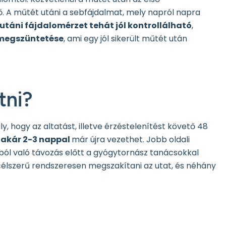
ő. A műtét utáni a sebfájdalmat, mely napról napra
táni fájdalomérzet tehát jól kontrollálható
,
 megszüntetése
, ami egy jól sikerült műtét után
tni?
 hogy az altatást, illetve érzéstelenítést követő 48
 akár 2-3 nappal
már újra vezethet. Jobb oldali
zból való távozás előtt a gyógytornász tanácsokkal
n célszerű rendszeresen megszakítani az utat, és néhány