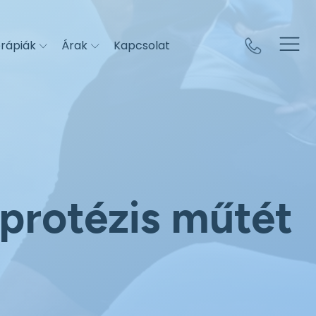
rápiák
Árak
Kapcsolat
protézis műtét