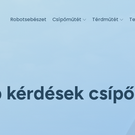
Robotsebészet
Csípőműtét
Térdműtét
Te
 kérdések csípő