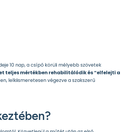
deje 10 nap, a csípő körüli mélyebb szövetek
t teljes mértékben rehabilitálódik és “elfelejti a
en, lelkiismeretesen végezve a szakszerű
tkeztében?
lomtól. Közvetlenül a műtét után az első