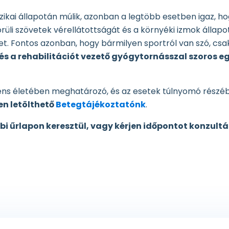
zikai állapotán múlik, azonban a legtöbb esetben igaz, h
örüli szövetek vérellátottságát és a környéki izmok állap
ehet. Fontos azonban, hogy bármilyen sportról van szó, cs
és a rehabilitációt vezető gyógytornásszal szoros 
iens életében meghatározó, és az esetek túlnyomó részé
en letölthető
Betegtájékoztatónk
.
bi űrlapon keresztül, vagy kérjen időpontot konzultá