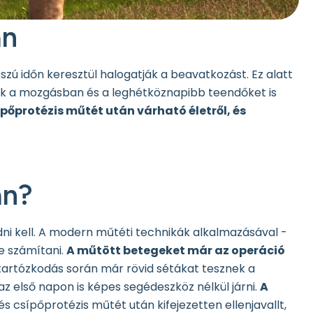
án
zú időn keresztül halogatják a beavatkozást. Ez alatt
k a mozgásban és a leghétköznapibb teendőket is
pőprotézis műtét után várható életről, és
án?
ni kell. A modern műtéti technikák alkalmazásával -
e számítani.
A műtött betegeket már az operáció
tartózkodás során már rövid sétákat tesznek a
 első napon is képes segédeszköz nélkül járni.
A
és csípőprotézis műtét után kifejezetten ellenjavallt,