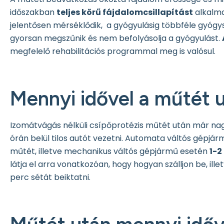
időszakban
teljes körű fájdalomcsillapítást
alkalma
jelentősen mérséklődik, a gyógyulásig többféle gyógy
gyorsan megszűnik és nem befolyásolja a gyógyulást.
megfelelő rehabilitációs programmal meg is valósul.
Mennyi idővel a műtét u
Izomátvágás nélküli csípőprotézis műtét után már nagy
órán belül tilos autót vezetni. Automata váltós gépjár
műtét, illetve mechanikus váltós gépjármű esetén
1-2
látja el arra vonatkozóan, hogy hogyan szálljon be, il
perc sétát beiktatni.