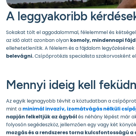
A leggyakoribb kérdése
Sokakat tölt el aggodalommal, félelemmel és kétségekk
az idő alatt azonban olyan
komoly, mindennapi fáj
ellehetetlenítik. A félelem és a fájdalom legyőzéséne
belevágni.
Csípőprotézis specialista szakorvosként 
Mennyi ideig kell feküd
Az egyik legnagyobb tévhit a köztudatban a csípőprot
mint a
minimál invazív, izomátvágás nélküli csípő
napján felkeltjük az ágyból
és néhány lépést már ak
folyosón segédeszköz, jellemzően egy vagy két könyök
mozgás és a rendszeres torna kulcsfontosságú a 