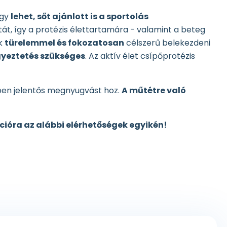
ogy
lehet, sőt ajánlott is a sportolás
otát, így a protézis élettartamára - valamint a beteg
ak
türelemmel és fokozatosan
célszerű belekezdeni
egyeztetés szükséges
. Az aktív élet csípőprotézis
ben jelentős megnyugvást hoz.
A műtétre való
cióra az alábbi elérhetőségek egyikén!