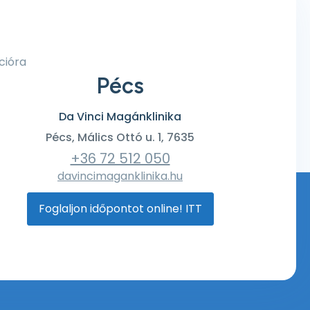
cióra
Pécs
Da Vinci Magánklinika
Pécs, Málics Ottó u. 1, 7635
+36 72 512 050
davincimaganklinika.hu
Foglaljon időpontot online! ITT