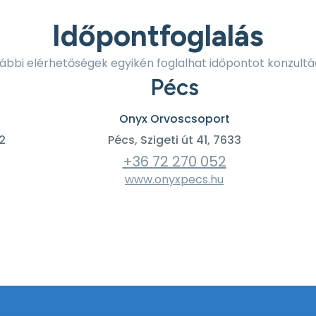
Időpontfoglalás
lábbi elérhetőségek egyikén foglalhat időpontot konzultá
Pécs
Onyx Orvoscsoport
2
Pécs, Szigeti út 41, 7633
+36 72 270 052
www.onyxpecs.hu