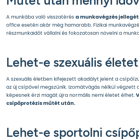
Műtét után mennyi időv
A munkába való visszatérés
a munkavégzés jellegét
office esetén akár még hamarabb. Fizikai munkavégzés
részmunkaidőt vállalni és fokozatosan növelni a mun
Lehet-e szexuális életet
A szexuális életben kifejezett akadályt jelent a csípő
az új csípővel megszűnik. Izomátvágás nélkül végzett c
képesnek érzi magát újra normális nemi életet élhet.
V
csípőprotézis műtét után.
Lehet-e sportolni csípő