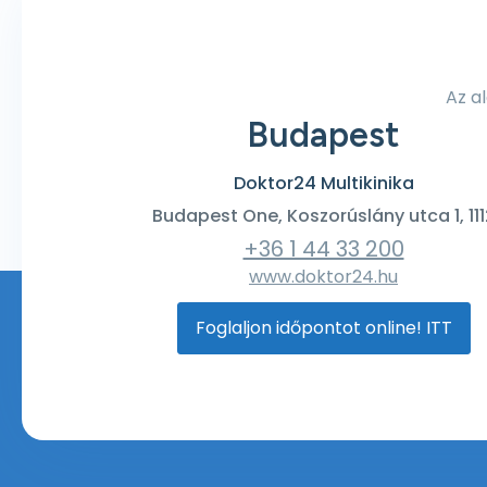
Az a
Budapest
Doktor24 Multikinika
Budapest One, Koszorúslány utca 1, 111
+36 1 44 33 200
www.doktor24.hu
Foglaljon időpontot online! ITT