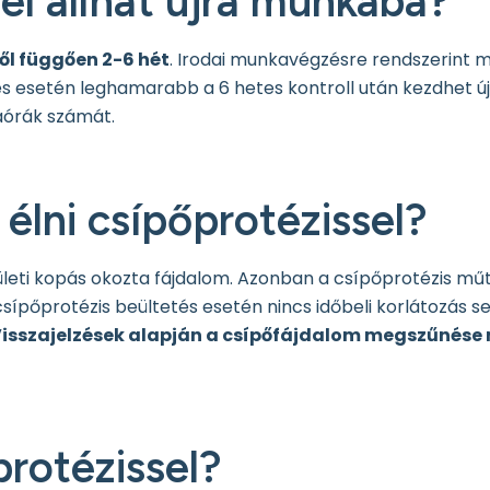
el állhat újra munkába?
ől függően 2-6 hét
. Irodai munkavégzésre rendszerint 
 esetén leghamarabb a 6 hetes kontroll után kezdhet új
kaórák számát.
 élni csípőprotézissel?
ízületi kopás okozta fájdalom. Azonban a csípőprotézis mű
sípőprotézis beültetés esetén nincs időbeli korlátozás s
isszajelzések alapján a csípőfájdalom megszűnése mi
protézissel?