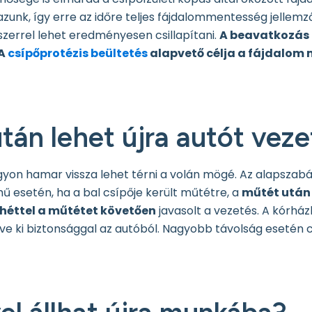
zunk, így erre az időre teljes fájdalommentesség jellemz
szerrel lehet eredményesen csillapítani.
A beavatkozás u
A
csípőprotézis beültetés
alapvető célja a fájdalom
tán lehet újra autót veze
on hamar vissza lehet térni a volán mögé. Az alapszabály,
mű esetén, ha a bal csípője került műtétre, a
műtét után
 héttel a műtétet követően
javasolt a vezetés. A kórhá
letve ki biztonsággal az autóból. Nagyobb távolság eseté