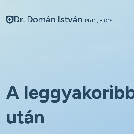
Dr. Domán István
Ph.D., FRCS
A leggyakoribb
után