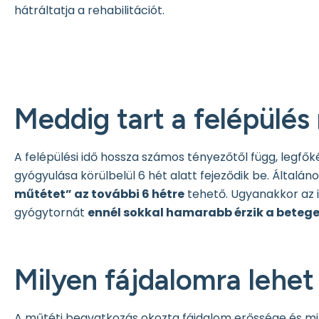
hátráltatja a rehabilitációt.
Meddig tart a felépülés
A felépülési idő hossza számos tényezőtől függ, legfők
gyógyulása körülbelül 6 hét alatt fejeződik be. Általá
műtétet” az további 6 hétre
tehető. Ugyanakkor az i
gyógytornát
ennél sokkal hamarabb érzik a bete
Milyen fájdalomra lehe
A műtéti beavatkozás okozta fájdalom erőssége és minő