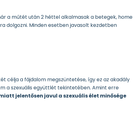
már a műtét után 2 héttel alkalmasak a betegek, home
ra dolgozni. Minden esetben javasolt kezdetben
tét célja a fájdalom megszüntetése, így ez az akadály
em a szexuális együttlét tekintetében. Amint erre
att jelentősen javul a szexuális élet minősége