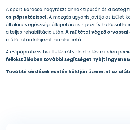
A sport kérdése nagyrészt annak típusán és a beteg fi
csípőprotézissel.
A mozgás ugyanis javítja az ízület k
általános egészségi állapotára is - pozitív hatással l
a teljes rehabilitáció után.
A műtétet végző orvossal 
műtét után kifejezetten elérhető.
A csípőprotézis beültetésről való döntés minden pác
felkészülésben további segítséget nyújt ingyenes
További kérdések esetén küldjön üzenetet az aláb