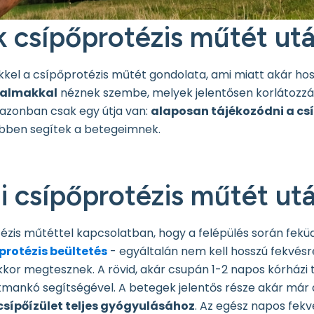
k csípőprotézis műtét ut
el a csípőprotézis műtét gondolata, ami miatt akár hoss
dalmakkal
néznek szembe, melyek jelentősen korlátozzá
k azonban csak egy útja van:
alaposan tájékozódni a csí
ebben segítek a betegeimnek.
ni csípőprotézis műtét ut
ézis műtéttel kapcsolatban, hogy a felépülés során feküd
protézis beültetés
- egyáltalán nem kell hosszú fekvésr
kor megtesznek. A rövid, akár csupán 1-2 napos kórházi 
mankó segítségével. A betegek jelentős része akár már az
csípőízület teljes gyógyulásához
. Az egész napos fekv