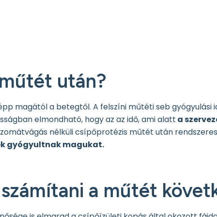
 műtét után?
épp magától a betegtől. A felszíni műtéti seb gyógyulási i
nosságban elmondható, hogy az az idő, ami alatt
a szerveze
zomátvágás nélküli csípőprotézis műtét után rendszeres
gek gyógyultnak magukat.
t számítani a műtét köve
sége is elmarad a csípőízületi kopás által okozott fájda