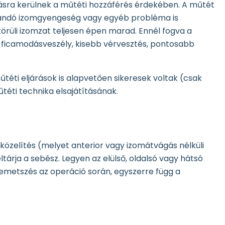
tásra kerülnek a műtéti hozzáférés érdekében. A műtét
adandó izomgyengeség vagy egyéb probléma is
örüli izomzat teljesen épen marad. Ennél fogva a
 ficamodásveszély, kisebb vérvesztés, pontosabb
űtéti eljárások is alapvetően sikeresek voltak (csak
téti technika elsajátításának.
özelítés (melyet anterior vagy izomátvágás nélküli
ltárja a sebész. Legyen az elülső, oldalsó vagy hátsó
bemetszés az operáció során, egyszerre függ a