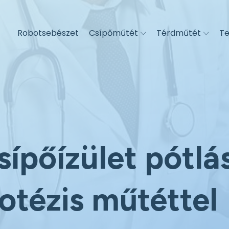
Robotsebészet
Csípőműtét
Térdműtét
Te
sípőízület pótlá
otézis műtéttel