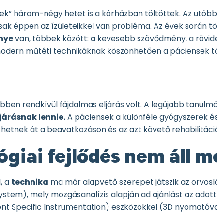
egek” három-négy hetet is a kórházban töltöttek. Az utób
csak éppen az ízületeikkel van probléma. Az évek során t
nye
van, többek között: a kevesebb szövődmény, a rövidebb
i modern műtéti technikáknak köszönhetően a páciensek
en rendkívül fájdalmas eljárás volt. A legújabb tanulmán
ljárásnak lennie.
A páciensek a különféle gyógyszerek és 
hetnek át a beavatkozáson és az azt követő rehabilitáci
ógiai fejlődés nem áll 
, a
technika
ma már alapvető szerepet játszik az orvosl
ystem), mely mozgásanalízis alapján ad ajánlást az adott
tient Specific Instrumentation) eszközökkel (3D nyomatóv