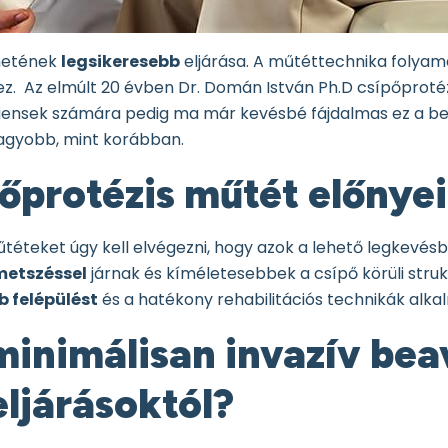
énetének
legsikeresebb
eljárása. A műtéttechnika folyam
. Az elmúlt 20 évben Dr. Domán István Ph.D csípőprotézi
ciensek számára pedig ma már kevésbé fájdalmas ez a be
nagyobb, mint korábban.
pőprotézis műtét előnye
űtéteket úgy kell elvégezni, hogy azok a lehető legkevésbé
metszéssel
járnak és kíméletesebbek a csípő körüli str
 felépülést
és a hatékony rehabilitációs technikák alkal
inimálisan invazív bea
ljárásoktól?