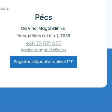
cióra
Pécs
Da Vinci Magánklinika
Pécs, Málics Ottó u. 1, 7635
+36 72 512 050
davincimaganklinika.hu
Foglaljon időpontot online! ITT