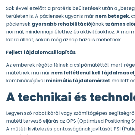
Sok évvel ezelőtt a protézis beültetések után a „bet
területen is. A páciensek ugyanis már
nem betegek
, 
páciensek
gyorsabb rehabilitáció
jának
számos elő
normál, mindennapi élethez és aktivitásokhoz. A ma
lábra állhat, sokan még aznap haza is mehetnek.
Fejlett fájdalomcsillapítás
Az emberek régóta félnek a csípőműtéttől, mert régebb
műtétnek ma már
nem feltétlenül kell fájdalmas e
kombinációjával
minimális fájdalomérzet
mellett es
A technikai és technol
Legyen szó robotikáról vagy számítógépes segítségről
műtéti tervező eljárás az OPS (Optimized Positioning S
A műtéti kivitelezés pontosságának javítását PSI (Pa