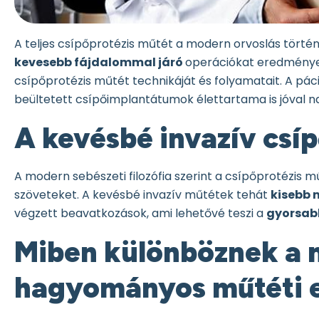
A teljes csípőprotézis műtét a modern orvoslás tört
kevesebb fájdalommal járó
operációkat eredményez
csípőprotézis műtét technikáját és folyamatait. A pá
beültetett csípőimplantátumok élettartama is jóval 
A kevésbé invazív csí
A modern sebészeti filozófia szerint a csípőprotézis m
szöveteket. A kevésbé invazív műtétek tehát
kisebb 
végzett beavatkozások, ami lehetővé teszi a
gyorsabb
Miben különböznek a m
hagyományos műtéti e