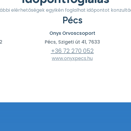
lábbi elérhetőségek egyikén foglalhat időpontot konzultá
Pécs
Onyx Orvoscsoport
2
Pécs, Szigeti út 41, 7633
+36 72 270 052
www.onyxpecs.hu