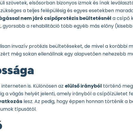
üli szövetek, elsősorban bizonyos izmok és ínak leválasz
ó szükséges a teljes felépülésig és egyes esetekben mar
gással nem járó csípőprotézis beültetésnél
a csípő k
 gyorsabb a rehabilitáció több egyéb más előny (kisebb
isan invazív protézis beültetéseket, de mivel a korábbi m
, ezért még sokan ellenállnak egy alapvetően nehezebb mű
tossága
 interneten is. Különösen az
elülső irányból
történő megk
a vágás helyét jelenti, amely irányból a csípőízületet fe
avatkozás
lesz. Az pedig, hogy éppen honnan történik a 
átumok típusától.
ó