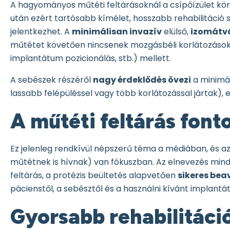
A hagyományos műtéti feltárásoknál a csípőízület kör
után ezért tartósabb kímélet, hosszabb rehabilitáci
jelentkezhet. A
minimálisan invazív
elülső,
izomátvá
műtétet követően nincsenek mozgásbéli korlátozások,
implantátum pozicionálás, stb.) mellett.
A sebészek részéről
nagy érdeklődés övezi
a minimál
lassabb felépüléssel vagy több korlátozással jártak)
A műtéti feltárás fon
Ez jelenleg rendkívül népszerű téma a médiában, és az
műtétnek is hívnak) van fókuszban. Az elnevezés mindig 
feltárás, a protézis beültetés alapvetően
sikeres be
pácienstől, a sebésztől és a használni kívánt implant
Gyorsabb rehabilitáci