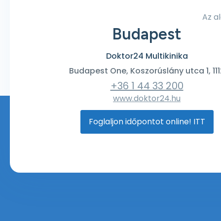
Az a
Budapest
Doktor24 Multikinika
Budapest One, Koszorúslány utca 1, 111
+36 1 44 33 200
www.doktor24.hu
Foglaljon időpontot online! ITT