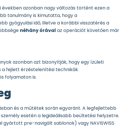
bi években azonban nagy változás történt ezen a
öbb tanulmány is kimutatta, hogy a
 gyógyulási idő, illetve a korábbi visszatérés a
 többsége
néhány órával
az operációt követően már
yok azonban azt bizonyítják, hogy egy ízületi
a fejlett érzéstelenítési technikák
ós folyamaton is.
meg
ásban és a műtétek során egyaránt. A legfejlettebb
 személy esetén a legideálisabb beültetési helyzetre.
al gyártott pre-navigált sablonok) vagy NAVISWISS