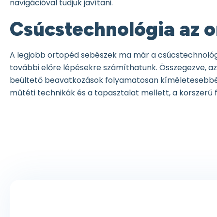
navigációval tudjuk javítani.
Csúcstechnológia az 
A legjobb ortopéd sebészek ma már a csúcstechnológiá
további előre lépésekre számíthatunk. Összegezve, az 
beültető beavatkozások folyamatosan kíméletesebbé, 
műtéti technikák és a tapasztalat mellett, a korszerű f