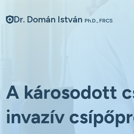
Dr. Domán István
Ph.D., FRCS
A károsodott c
invazív csípőpr