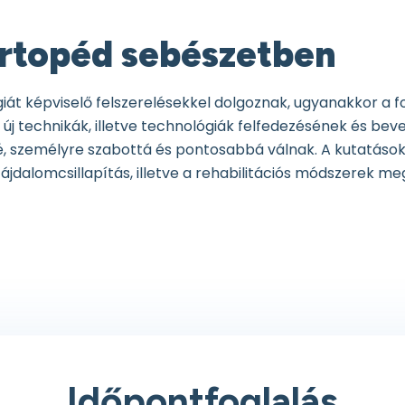
ortopéd sebészetben
t képviselő felszerelésekkel dolgoznak, ugyanakkor a f
új technikák, illetve technológiák felfedezésének és bev
személyre szabottá és pontosabbá válnak. A kutatások a
ájdalomcsillapítás, illetve a rehabilitációs módszerek me
Időpontfoglalás