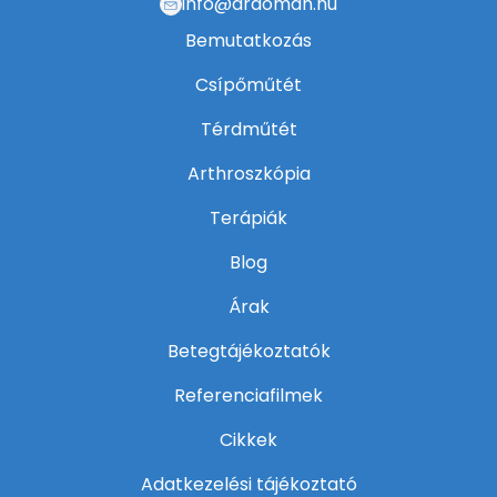
info@drdoman.hu
Bemutatkozás
Csípőműtét
Térdműtét
Arthroszkópia
Terápiák
Blog
Árak
Betegtájékoztatók
Referenciafilmek
Cikkek
Adatkezelési tájékoztató