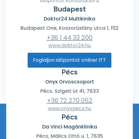
időpontot konzultációra
Budapest
Doktor24 Multikinika
Budapest One, Koszorúslány utca 1, 1112
+36 1 44 33 200
www.doktor24.hu
Foglaljon időpontot online! ITT
Pécs
Onyx Orvoscsoport
Pécs, Szigeti út 41, 7633
+36 72 270 052
www.onyxpecs.hu
Pécs
Da Vinci Magánklinika
Pécs, Málics Ottó u. 1, 7635