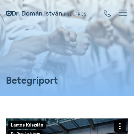
Dr. Domán István
Ph.D., FRCS
Betegriport