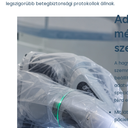
legszigorúbb betegbiztonsági protokollok állnak.
Ad
mé
sz
A ha
szemm
beáll
adatv
speciá
térd e
Mit lá
pácien