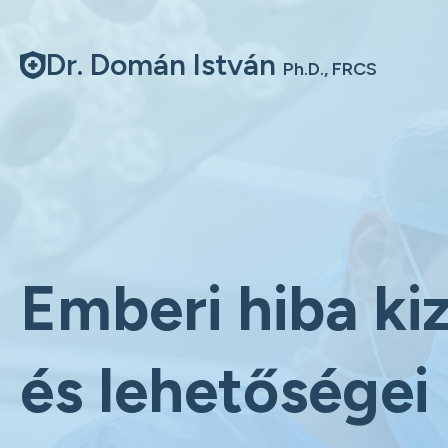
Dr. Domán István
Ph.D., FRCS
Emberi hiba ki
és lehetőségei