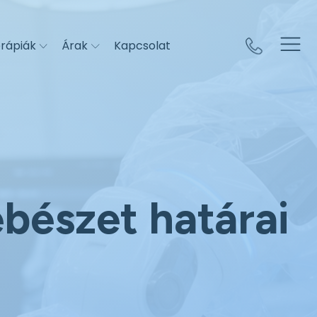
rápiák
Árak
Kapcsolat
bészet határai