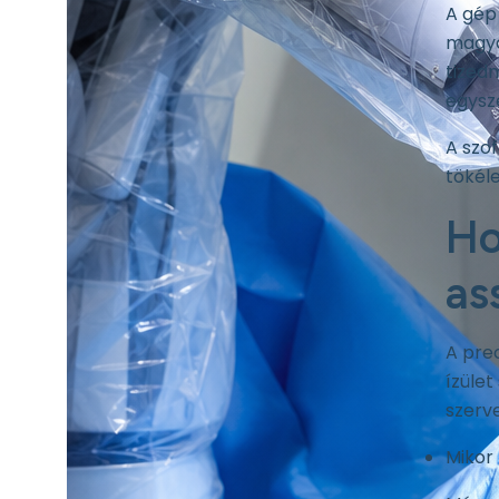
A gép
magya
tizedm
egysze
A szof
tökél
Ho
as
A pre
ízület
szerv
Mikor 