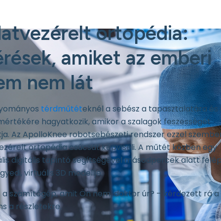
atvezérelt ortopédia:
rések, amiket az emberi
em nem lát
gyományos
térdműtét
eknél a sebész a tapasztalatára és 
értékére hagyatkozik, amikor a szalagok feszességét
ítja. Az ApolloKnee robotsebészeti rendszer ezzel szembe
ezérelt ortopédia csúcsát képviseli. A műtét közben egy
lis digitális tapintó segítségével másodpercek alatt felép
gyedi, virtuális 3D modellje.
t a számítógép, amit Ön nem, doktor úr? – kérdezett rá a
s a részletekre.