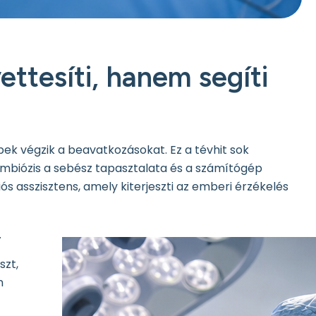
ttesíti, hanem segíti
épek végzik a beavatkozásokat. Ez a tévhit sok
imbiózis a sebész tapasztalata és a számítógép
ós asszisztens, amely kiterjeszti az emberi érzékelés
.
szt,
n