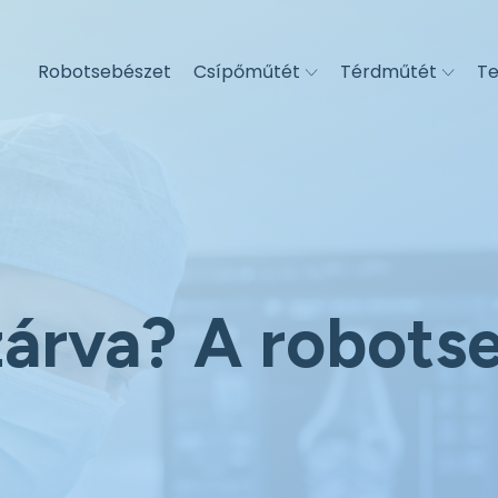
Robotsebészet
Csípőműtét
Térdműtét
Te
zárva? A robotse