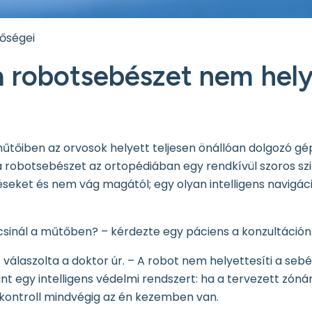
tőségei
a robotsebészet nem helye
ő műtőiben az orvosok helyett teljesen önállóan dolgozó g
a robotsebészet az ortopédiában egy rendkívül szoros sz
téseket és nem vág magától; egy olyan intelligens navigáci
 csinál a műtőben? – kérdezte egy páciens a konzultáción
 válaszolta a doktor úr. – A robot nem helyettesíti a sebé
nt egy intelligens védelmi rendszert: ha a tervezett zóná
 A kontroll mindvégig az én kezemben van.