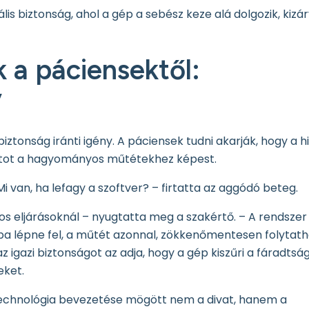
is biztonság, ahol a gép a sebész keze alá dolgozik, kizá
 a páciensektől:
”
ztonság iránti igény. A páciensek tudni akarják, hogy a h
atot a hagyományos műtétekhez képest.
 van, ha lefagy a szoftver? – firtatta az aggódó beteg.
 eljárásoknál – nyugtatta meg a szakértő. – A rendszer
iba lépne fel, a műtét azonnal, zökkenőmentesen folytath
igazi biztonságot az adja, hogy a gép kiszűri a fáradtsá
eket.
 technológia bevezetése mögött nem a divat, hanem a