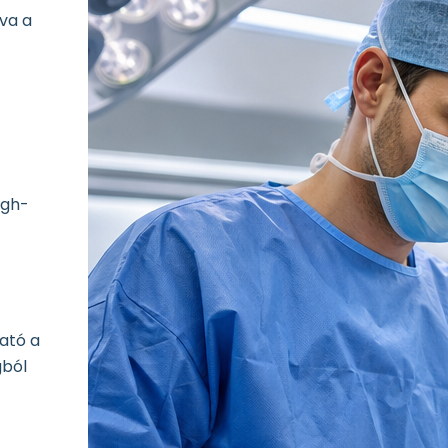
rva a
igh-
ató a
gból