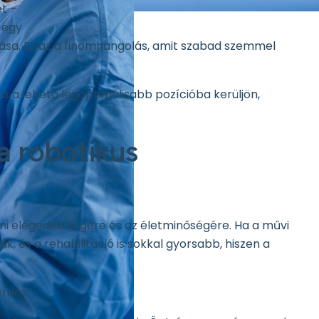
t –
 egy
litása. Ez az a finomhangolás, amit szabad szemmel
zis a lehető legoptimálisabb pozícióba kerüljön,
a robotikus
ni elégedettségére és az életminőségére. Ha a művi
, és a rehabilitáció is sokkal gyorsabb, hiszen a
érdés.