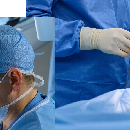
a
n az
ül a