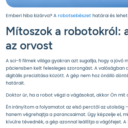
Emberi hiba kizárva? A
robotsebészet
határai és lehe
Mítoszok a robotokról: 
az orvost
A sci-fi filmek világa gyakran azt sugallja, hogy a jöv
páciensben kelt felesleges szorongást. A valóságban 
digitális precizitása között. A gép nem hoz önálló dön
határait.
Doktor úr, ha a robot végzi a vágásokat, akkor Ön mit
Én irányítom a folyamatot az első perctől az utolsóig –
hanem végrehajtja a parancsaimat. Úgy képzelje el, mi
kívülre tévednék, a gép azonnal leállítja a vágófejet.