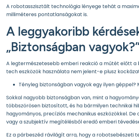
A robotasszisztált technológia lényege tehát a maximál
milliméteres pontatlanságokat is.
A leggyakoribb kérdések
„Biztonságban vagyok?
A legtermészetesebb emberi reakció a műtét előtt a bi
tech eszközök használata nem jelent-e plusz kockáz
Tényleg biztonságban vagyok egy ilyen géppel? Mi
Sokkal nagyobb biztonságban van, mint a hagyományos
többszörösen biztosított, és ha bármilyen technikai h
hagyományos, precíziós mechanikus eszközökkel. De az 
vagy a szubjektív megítélésből eredő emberi tévedés
Ez a párbeszéd rávilágít arra, hogy a robotsebészeti