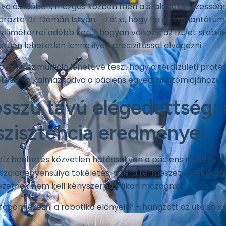
 valós időben, mozgás közben méri a szalagok feszességé
rázta Dr. Domán István. – Látja, hogy ha az implantátum
illiméterrel odébb kerül, hogyan változik az ízület stabi
rűen lehetetlen lenne ilyen precizitással elvégezni.
tveres szimuláció lehetővé teszi, hogy a térdízületi proté
etesen alkalmazkodva a páciens egyedi anatómiájához.
sszú távú elégedettség: 
szisztencia eredményei
cíz beültetés közvetlen hatással van a páciens műtét utá
 szalagegyensúlya tökéletes, a térd természetesnek érződik
ezetnek nem kell kényszerpályákon mozognia.
fogom érezni a robotika előnyeit? – hangzott az utolsó k