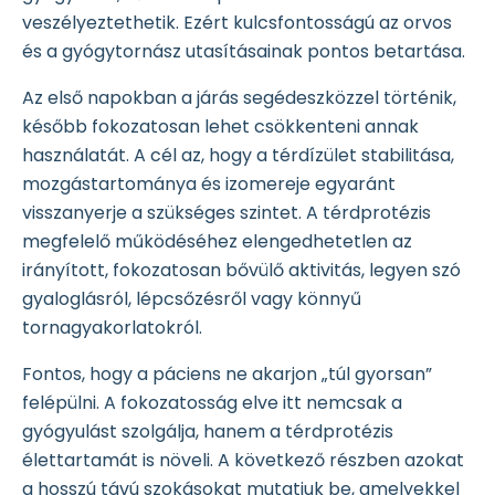
veszélyeztethetik. Ezért kulcsfontosságú az orvos
és a gyógytornász utasításainak pontos betartása.
Az első napokban a járás segédeszközzel történik,
később fokozatosan lehet csökkenteni annak
használatát. A cél az, hogy a térdízület stabilitása,
mozgástartománya és izomereje egyaránt
visszanyerje a szükséges szintet. A térdprotézis
megfelelő működéséhez elengedhetetlen az
irányított, fokozatosan bővülő aktivitás, legyen szó
gyaloglásról, lépcsőzésről vagy könnyű
tornagyakorlatokról.
Fontos, hogy a páciens ne akarjon „túl gyorsan”
felépülni. A fokozatosság elve itt nemcsak a
gyógyulást szolgálja, hanem a térdprotézis
élettartamát is növeli. A következő részben azokat
a hosszú távú szokásokat mutatjuk be, amelyekkel