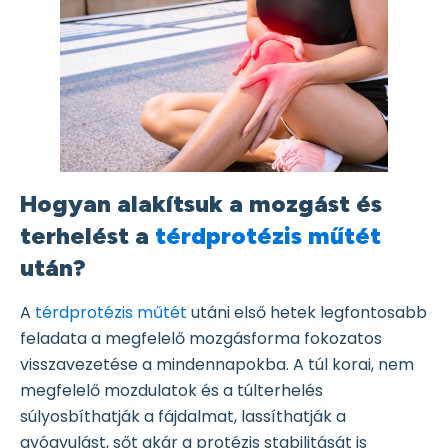
Hogyan alakítsuk a mozgást és
terhelést a
térdprotézis műtét
után?
A
térdprotézis műtét
utáni első hetek legfontosabb
feladata a megfelelő mozgásforma fokozatos
visszavezetése a mindennapokba. A túl korai, nem
megfelelő mozdulatok és a túlterhelés
súlyosbíthatják a fájdalmat, lassíthatják a
gyógyulást, sőt akár a protézis stabilitását is