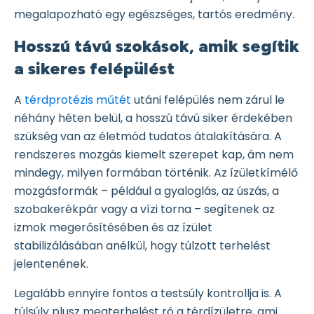
megalapozható egy egészséges, tartós eredmény.
Hosszú távú szokások, amik segítik
a sikeres felépülést
A
térdprotézis műtét
utáni felépülés nem zárul le
néhány héten belül, a hosszú távú siker érdekében
szükség van az életmód tudatos átalakítására. A
rendszeres mozgás kiemelt szerepet kap, ám nem
mindegy, milyen formában történik. Az ízületkímélő
mozgásformák – például a gyaloglás, az úszás, a
szobakerékpár vagy a vízi torna – segítenek az
izmok megerősítésében és az ízület
stabilizálásában anélkül, hogy túlzott terhelést
jelentenének.
Legalább ennyire fontos a testsúly kontrollja is. A
túlsúly plusz megterhelést ró a térdízületre, ami