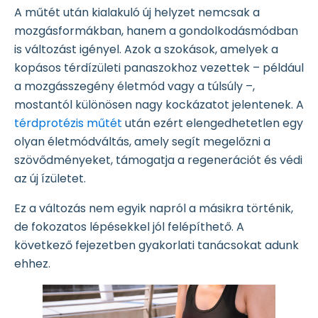
A műtét után kialakuló új helyzet nemcsak a
mozgásformákban, hanem a gondolkodásmódban
is változást igényel. Azok a szokások, amelyek a
kopásos térdízületi panaszokhoz vezettek – például
a mozgásszegény életmód vagy a túlsúly –,
mostantól különösen nagy kockázatot jelentenek. A
térdprotézis műtét
után ezért elengedhetetlen egy
olyan életmódváltás, amely segít megelőzni a
szövődményeket, támogatja a regenerációt és védi
az új ízületet.
Ez a változás nem egyik napról a másikra történik,
de fokozatos lépésekkel jól felépíthető. A
következő fejezetben gyakorlati tanácsokat adunk
ehhez.