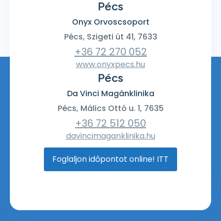
Pécs
Onyx Orvoscsoport
Pécs, Szigeti út 41, 7633
+36 72 270 052
www.onyxpecs.hu
Pécs
Da Vinci Magánklinika
Pécs, Málics Ottó u. 1, 7635
+36 72 512 050
davincimaganklinika.hu
Foglaljon időpontot online! ITT