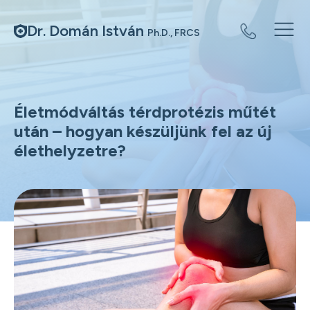
Dr. Domán István
Ph.D., FRCS
Életmódváltás térdprotézis műtét
után – hogyan készüljünk fel az új
élethelyzetre?