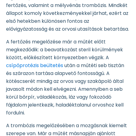
fertőzés, valamint a mélyvénás trombózis. Mindkét
állapot komoly következményekkel járhat, ezért az
első hetekben különösen fontos az
elővigyázatosság és az orvosi utasítások betartása.
A fertőzés megelőzése már a műtét előtt
megkezdődik: a beavatkozást steril körülmények
között, előkészített környezetben végzik. A
csípőprotézis beültetés
után a műtéti seb tisztán
és szárazon tartása alapvető fontosságú. A
kötéscserét mindig az orvos vagy szakápoló által
javasolt módon kell elvégezni. Amennyiben a seb
körül bőrpír, váladékozás, láz vagy fokozódó
fájdalom jelentkezik, haladéktalanul orvoshoz kell
fordulni.
A trombózis megelőzésében a mozgásnak kiemelt
szerepe van. Már a műtét másnapján ajánlott