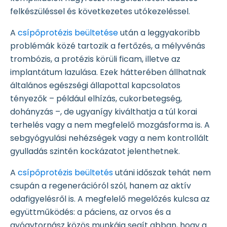
felkészüléssel és következetes utókezeléssel.
A
csípőprotézis beültetése
után a leggyakoribb
problémák közé tartozik a fertőzés, a mélyvénás
trombózis, a protézis körüli ficam, illetve az
implantátum lazulása. Ezek hátterében állhatnak
általános egészségi állapottal kapcsolatos
tényezők – például elhízás, cukorbetegség,
dohányzás –, de ugyanígy kiválthatja a túl korai
terhelés vagy a nem megfelelő mozgásforma is. A
sebgyógyulási nehézségek vagy a nem kontrollált
gyulladás szintén kockázatot jelenthetnek.
A
csípőprotézis beültetés
utáni időszak tehát nem
csupán a regenerációról szól, hanem az aktív
odafigyelésről is. A megfelelő megelőzés kulcsa az
együttműködés: a páciens, az orvos és a
gyógytornász közös munkája segít abban, hogy a