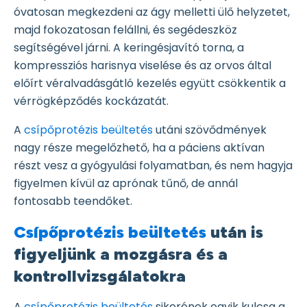
óvatosan megkezdeni az ágy melletti ülő helyzetet,
majd fokozatosan felállni, és segédeszköz
segítségével járni. A keringésjavító torna, a
kompressziós harisnya viselése és az orvos által
előírt véralvadásgátló kezelés együtt csökkentik a
vérrögképződés kockázatát.
A
csípőprotézis beültetés
utáni szövődmények
nagy része megelőzhető, ha a páciens aktívan
részt vesz a gyógyulási folyamatban, és nem hagyja
figyelmen kívül az aprónak tűnő, de annál
fontosabb teendőket.
Csípőprotézis beültetés
után is
figyeljünk a mozgásra és a
kontrollvizsgálatokra
A
csípőprotézis beültetés
sikerének egyik kulcsa a