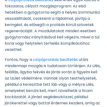
fokozatos, célzott mozgásprogram. Az első
hetekben a gyógytorna segíti a helyes izommunka
visszaállítását, csökkenti a fájdalmat, javítja a
keringést, és elősegíti a protézis körüli szövetek
regenerációját. A mozdulatokat minden esetben
gyógytornász irányításával kell végezni, mivel a túl
korai vagy helytelen terhelés komplikációhoz
vezethet.
Fontos, hogy a
csípőprotézis beültetés
utáni
mindennapi mozgás is tudatosan történjen. Az ülés,
felállás, ágyba fekvés és járás során is figyelni kell
az ízület védelmére. Vannak olyan testhelyzetek,
például a keresztbe tett láb vagy a mélyre ülés,
amelyeket kerülni kell, mert növelhetik a ficam
kockázatát. A járást segédeszközzel, például
járókerettel vagy bottal érdemes kezdeni, amíg az