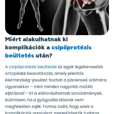
Miért alakulhatnak ki
komplikációk a
csípőprotézis
beültetés
után?
A
csípőprotézis beültetés
az egyik legsikeresebb
ortopédiai beavatkozás, amely jelentős
életminőség-javulást hozhat a páciensek számára.
Ugyanakkor – mint minden nagyobb műtéti
eljárásnál – itt is előfordulhatnak szövődmények,
különösen, ha a gyógyulási időszak nem
megfelelően zajlik. Fontos tudni, hogy ezek a
komplikációk nagyrészt megelőzhetők tudatos