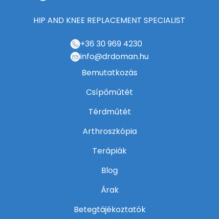
HIP AND KNEE REPLACEMENT SPECIALIST
+36 30 969 4230
info@drdoman.hu
Bemutatkozás
Csípőműtét
Térdműtét
Arthroszkópia
Terápiák
Blog
Árak
Betegtájékoztatók