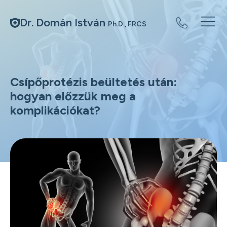
Dr. Domán István
Ph.D., FRCS
Csípőprotézis beültetés után:
hogyan előzzük meg a
komplikációkat?