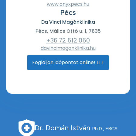
www.onyxpecs.hu
Pécs
Da Vinci Magánklinika
Pécs, Málics Ottó u. 1, 7635
+36 72 512 050
davincimaganklinika.hu
Foglaljon időpontot online! ITT
Dr. Domán István
Ph.D., FRCS