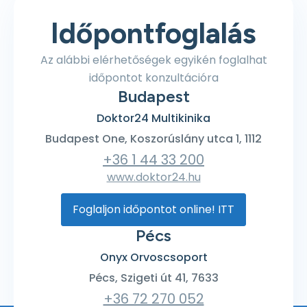
Időpontfoglalás
Az alábbi elérhetőségek egyikén foglalhat
időpontot konzultációra
Budapest
Doktor24 Multikinika
Budapest One, Koszorúslány utca 1, 1112
+36 1 44 33 200
www.doktor24.hu
Foglaljon időpontot online! ITT
Pécs
Onyx Orvoscsoport
Pécs, Szigeti út 41, 7633
+36 72 270 052