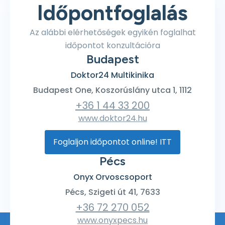
Időpontfoglalás
Az alábbi elérhetőségek egyikén foglalhat
időpontot konzultációra
Budapest
Doktor24 Multikinika
Budapest One, Koszorúslány utca 1, 1112
+36 1 44 33 200
www.doktor24.hu
Foglaljon időpontot online! ITT
Pécs
Onyx Orvoscsoport
Pécs, Szigeti út 41, 7633
+36 72 270 052
www.onyxpecs.hu