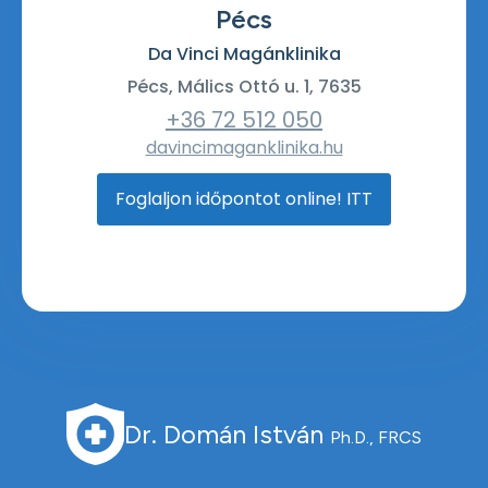
Pécs
Da Vinci Magánklinika
Pécs, Málics Ottó u. 1, 7635
+36 72 512 050
davincimaganklinika.hu
Foglaljon időpontot online! ITT
Dr. Domán István
Ph.D., FRCS