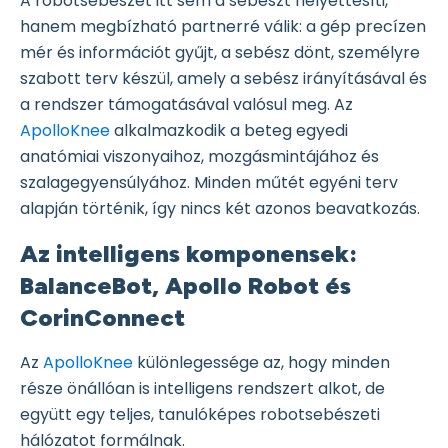
A robotsebészet itt sem a sebészt helyettesíti,
hanem megbízható partnerré válik: a gép precízen
mér és információt gyűjt, a sebész dönt, személyre
szabott terv készül, amely a sebész irányításával és
a rendszer támogatásával valósul meg. Az
ApolloKnee
alkalmazkodik a beteg egyedi
anatómiai viszonyaihoz, mozgásmintájához és
szalagegyensúlyához. Minden műtét egyéni terv
alapján történik, így nincs két azonos beavatkozás.
Az intelligens komponensek:
BalanceBot, Apollo Robot és
CorinConnect
Az
ApolloKnee
különlegessége az, hogy minden
része önállóan is intelligens rendszert alkot, de
együtt egy teljes, tanulóképes robotsebészeti
hálózatot formálnak.