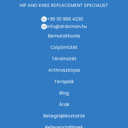
HIP AND KNEE REPLACEMENT SPECIALIST
+36 30 969 4230
info@drdoman.hu
Bemutatkozás
Csípőműtét
Térdműtét
Arthroszkópia
Terápiák
Blog
Árak
Betegtájékoztatók
Referenciafilmek