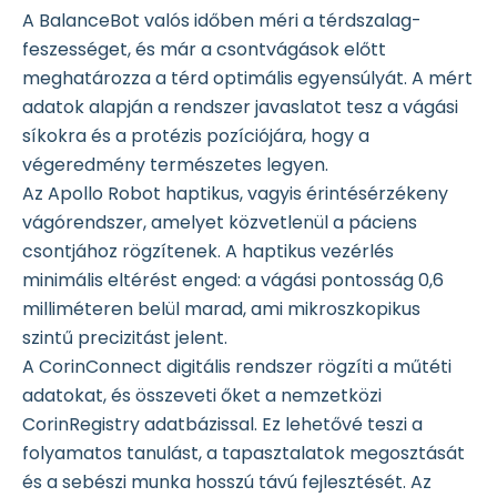
A BalanceBot valós időben méri a térdszalag-
feszességet, és már a csontvágások előtt
meghatározza a térd optimális egyensúlyát. A mért
adatok alapján a rendszer javaslatot tesz a vágási
síkokra és a protézis pozíciójára, hogy a
végeredmény természetes legyen.
Az Apollo Robot haptikus, vagyis érintésérzékeny
vágórendszer, amelyet közvetlenül a páciens
csontjához rögzítenek. A haptikus vezérlés
minimális eltérést enged: a vágási pontosság 0,6
milliméteren belül marad, ami mikroszkopikus
szintű precizitást jelent.
A CorinConnect digitális rendszer rögzíti a műtéti
adatokat, és összeveti őket a nemzetközi
CorinRegistry adatbázissal. Ez lehetővé teszi a
folyamatos tanulást, a tapasztalatok megosztását
és a sebészi munka hosszú távú fejlesztését. Az