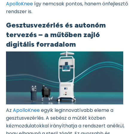
ApolloKnee
így nemcsak pontos, hanem önfejlesztő
rendszer is.
Gesztusvezérlés és autonóm
tervezés – a műtőben zajló
digitális forradalom
Az
ApolloKnee
egyik leginnovatívabb eleme a
gesztusvezérlés. A sebész a műtét közben
kézmozdulatokkal irányíthatja a rendszert anélkül,
hogy elhagyná a steril zónát. Ez gyorsabb és