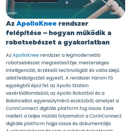
Az
ApolloKnee
rendszer
felépítése – hogyan működik a
robotsebészet a gyakorlatban
Az
ApolloKnee
rendszer a legmodernebb
robotsebészet megtestesítője: mesterséges
intelligenciát, érzékelő technológiát és valós idejű
adatfeldolgozást egyesít. A rendszer három fő
egységből épül fel: az Apollo Station
vezérlőállomásból, az Apollo Robotból és a
BalanceBot egyensúlymérő eszközből, amelyet a
CorinConnect digitális platform fog össze. Ezek
mellett a teljes műtéti folyamatot a CorinConnect
digitális platform fogja össze és dokumentálja.