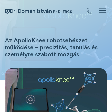
Dr. Domán István
Ph.D., FRCS
Az ApolloKnee robotsebészet
működése – precizitás, tanulás és
személyre szabott mozgás