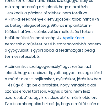
rendszerrel elért dinamikus szalagegyensúly és
mikronpontosság azt jelenti, hogy a protézis
illeszkedik a páciens térdéhez, nem fordítva.
A klinikai eredmények lenyűgözőek: több mint 97%-
os beteg-elégedettség, 99%-os implantátum-
túlélés hatéves utánkövetés mellett, és 1 fokon
belüli beültetési pontosság. Az
ApolloKnee
nemcsak a műtétet teszi biztonságosabbá, hanem
a gyógyulást is gyorsabbá, a térdmozgást pedig
természetesebbé.
A „dinamikus szalagegyensúly” egyszerűen azt
jelenti, hogy a rendszer figyeli, hogyan mozog a térd
a műtét alatt – hajlításkor, nyújtáskor, járás közben
– és úgy állítja be a protézist, hogy mindkét oldal
azonos erővel tartson. Vagyis a térd nem lesz
„szorosabb” az egyik, és „lazább” a másik oldalon.
Ez a finomhangolás biztosítja, hogy a műtét után a