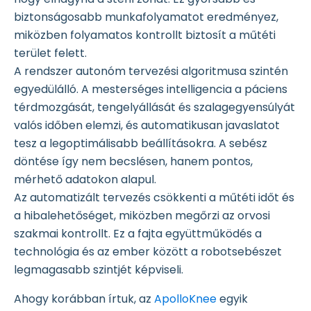
biztonságosabb munkafolyamatot eredményez,
miközben folyamatos kontrollt biztosít a műtéti
terület felett.
A rendszer autonóm tervezési algoritmusa szintén
egyedülálló. A mesterséges intelligencia a páciens
térdmozgását, tengelyállását és szalagegyensúlyát
valós időben elemzi, és automatikusan javaslatot
tesz a legoptimálisabb beállításokra. A sebész
döntése így nem becslésen, hanem pontos,
mérhető adatokon alapul.
Az automatizált tervezés csökkenti a műtéti időt és
a hibalehetőséget, miközben megőrzi az orvosi
szakmai kontrollt. Ez a fajta együttműködés a
technológia és az ember között a robotsebészet
legmagasabb szintjét képviseli.
Ahogy korábban írtuk, az
ApolloKnee
egyik