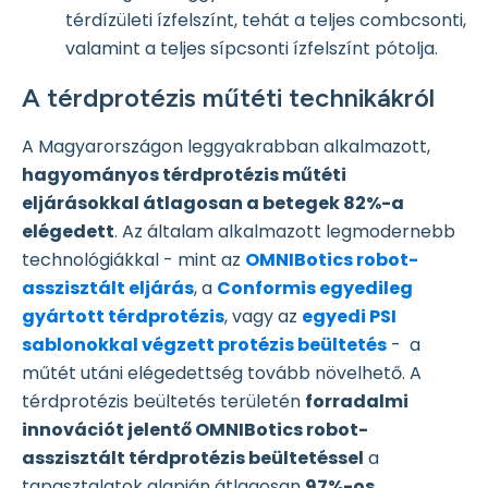
térdízületi ízfelszínt, tehát a teljes combcsonti,
valamint a teljes sípcsonti ízfelszínt pótolja.
A térdprotézis műtéti technikákról
A Magyarországon leggyakrabban alkalmazott,
hagyományos térdprotézis műtéti
eljárásokkal átlagosan a betegek 82%-a
elégedett
. Az általam alkalmazott legmodernebb
technológiákkal - mint az
OMNIBotics robot-
asszisztált eljárás
, a
Conformis egyedileg
gyártott térdprotézis
, vagy az
egyedi PSI
sablonokkal végzett protézis beültetés
- a
műtét utáni elégedettség tovább növelhető. A
térdprotézis beültetés területén
forradalmi
innovációt jelentő OMNIBotics robot-
asszisztált térdprotézis beültetéssel
a
tapasztalatok alapján átlagosan
97%-os