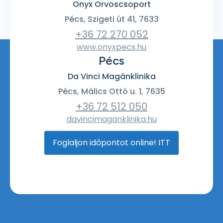
Onyx Orvoscsoport
Pécs, Szigeti út 41, 7633
+36 72 270 052
www.onyxpecs.hu
Pécs
Da Vinci Magánklinika
Pécs, Málics Ottó u. 1, 7635
+36 72 512 050
davincimaganklinika.hu
Foglaljon időpontot online! ITT