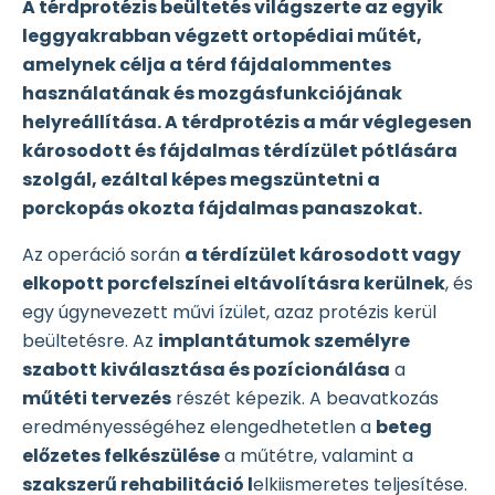
A térdprotézis beültetés világszerte az egyik
leggyakrabban végzett ortopédiai műtét,
amelynek célja a térd fájdalommentes
használatának és mozgásfunkciójának
helyreállítása. A térdprotézis a már véglegesen
károsodott és fájdalmas térdízület pótlására
szolgál, ezáltal képes megszüntetni a
porckopás okozta fájdalmas panaszokat.
Az operáció során
a térdízület károsodott vagy
elkopott porcfelszínei eltávolításra kerülnek
, és
egy úgynevezett művi ízület, azaz protézis kerül
beültetésre. Az
implantátumok személyre
szabott kiválasztása és pozícionálása
a
műtéti tervezés
részét képezik. A beavatkozás
eredményességéhez elengedhetetlen a
beteg
előzetes felkészülése
a műtétre, valamint a
szakszerű rehabilitáció l
elkiismeretes teljesítése.