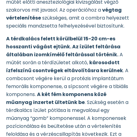
műtét előtti aneszteziológiai kivizsgálást végző
szakorvos mit javasol. Az operációhoz a
végtag
vértelenítése
szükséges, amit a combra helyezett
speciális mandzsetta felhelyezésével biztosítunk.
A térdkalács felett körülbelül 15-20 cm-es
hosszanti vágást ejtünk. Az ízület feltárása
általában izomkímélő feltárással történik.
A
műtét során a térdízületet alkotó,
károsodott
ízfelszínű csontvégek eltávolításra kerülnek
. A
combcsont végére kerül a protézis implantátum
femorális komponense, a sípcsont végére a tibiális
komponens.
A két fém komponens közé
műanyag inzertet ültetünk be
. Szükség esetén a
térdkalács ízület pótlása is megvalósul egy
műanyag “gomb” komponenssel. A komponensek
pozícionálása és beültetése után a vértelenítés
feloldása és a vérzéscsillapítás következik. Ezt a