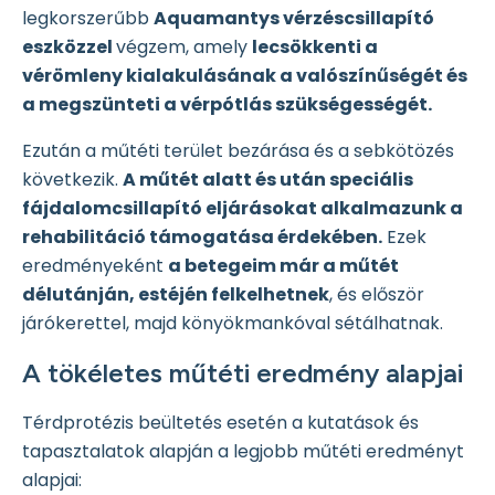
legkorszerűbb
Aquamantys vérzéscsillapító
eszközzel
végzem, amely
lecsökkenti a
vérömleny kialakulásának a valószínűségét és
a megszünteti a vérpótlás szükségességét.
Ezután a műtéti terület bezárása és a sebkötözés
következik.
A műtét alatt és után speciális
fájdalomcsillapító eljárásokat alkalmazunk a
rehabilitáció támogatása érdekében.
Ezek
eredményeként
a betegeim már a műtét
délutánján, estéjén felkelhetnek
, és először
járókerettel, majd könyökmankóval sétálhatnak.
A tökéletes műtéti eredmény alapjai
Térdprotézis beültetés esetén a kutatások és
tapasztalatok alapján a legjobb műtéti eredményt
alapjai: