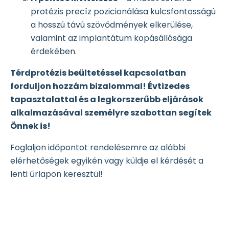
protézis precíz pozicionálása kulcsfontosságú
a hosszú távú szövődmények elkerülése,
valamint az implantátum kopásállósága
érdekében.
Térdprotézis beültetéssel kapcsolatban
forduljon hozzám bizalommal! Évtizedes
tapasztalattal és a legkorszerűbb eljárások
alkalmazásával személyre szabottan segítek
Önnek is!
Foglaljon időpontot rendelésemre az alábbi
elérhetőségek egyikén vagy küldje el kérdését a
lenti űrlapon keresztül!