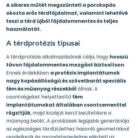
A sikeres műtét megszünteti a porckopás
okozta erős térdfájdalmat, valamint lehetővé
teszi a térd újból fájdalommentes és teljes
használatát.
A térdprotézis típusai
A térdprotézis alkalmazásának célja, hogy
hosszú
távon fájdalommentes mozgást biztosítson
.
Ennek érdekében
a protézis implantátumok
nagy kopásállóságú és szövetbarát speciális
fém és műanyag részekből
állnak. A
csontvégeket helyettesítő
fém
implantátumokat általában csontcementtel
rögzítjük
, majd közéjük kerül beültetésre a
műanyag betét
.
A protézisek legújabb generációja
az egészséges térdízülethez hasonló geometriával
rendelkezik és mozgásterjedelme elérheti az