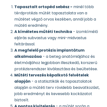
Tapasztalt ortopéd sebész -
minél több
térdprotézis műtét tapasztalata van a
műtétet végző orvos kezében, annál jobb a
műtéti eredmény.
A kíméletes műtéti technika
- izomkímélő
eljárás subvastus vagy mini-midvastus
feltárással.
A megfelelő protézis implantátum
alkalmazása
- a beteg anatómiájához és
életmódjához legjobban illeszkedő, korszerű
protézisrendszer kiválasztása és beültetése.
Műtéti tervezés képalkotó felvételek
alapján
- a statisztikák és tapasztalatok
alapján a műtéti terv rövidebb beavatkozást,
jobb eredményt és kevesebb kockázatot
biztosít.
A pontos kivitelezés
- a műtét során a