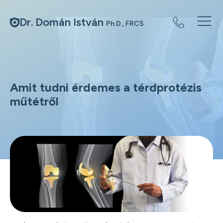
Dr. Domán István
Ph.D., FRCS
Amit tudni érdemes a térdprotézis
műtétről