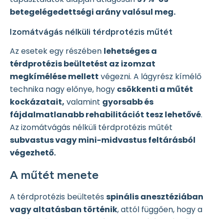
betegelégedettségi arány valósul meg.
Izomátvágás nélküli térdprotézis műtét
Az esetek egy részében
lehetséges a
térdprotézis beültetést az izomzat
megkímélése mellett
végezni. A lágyrész kímélő
technika nagy előnye, hogy
csökkenti a műtét
kockázatait,
valamint
gyorsabb és
fájdalmatlanabb rehabilitációt tesz lehetővé
.
Az izomátvágás nélküli térdprotézis műtét
subvastus vagy mini-midvastus feltárásból
végezhető.
A műtét menete
A térdprotézis beültetés
spinális anesztéziában
vagy altatásban történik
, attól függően, hogy a