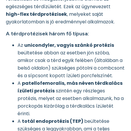
egészséges térdízületét. Ezek az úgynevezett
high-flex térdprotézisek
, melyeket saját
gyakorlatomban is jó eredménnyel alkalmazok.
A térdprotézisek három fő típusa:
Az
unicondyler, vagyis szánkó protézis
beültetése abban az esetben jön szóba,
amikor csak a térd egyik felében (általában a
belső oldalon) szükséges pótolni a combcsont
és a sípcsont kopott ízületi porcfelszínét.
A
patellofemoralis, más néven térdkalács
ízületi protézis
szintén egy részleges
protézis, melyet az esetben alkalmazunk, ha a
porckopás kizárólag a térdkalács ízületét
érinti.
A
totál endoprotézis (TEP)
beültetése
szükséges a leggyakrabban, ami a teljes