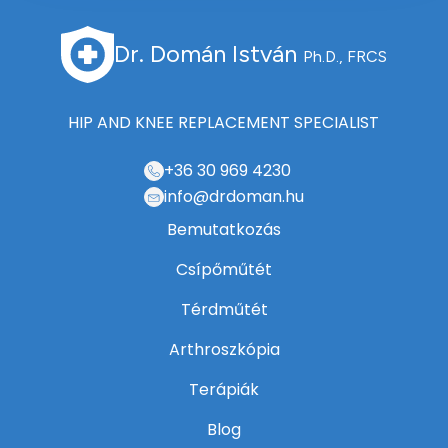
Dr. Domán István
Ph.D., FRCS
HIP AND KNEE REPLACEMENT SPECIALIST
+36 30 969 4230
info@drdoman.hu
Bemutatkozás
Csípőműtét
Térdműtét
Arthroszkópia
Terápiák
Blog