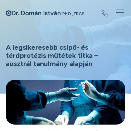
Dr. Domán István
Ph.D., FRCS
A legsikeresebb csípő- és
térdprotézis műtétek titka –
ausztrál tanulmány alapján