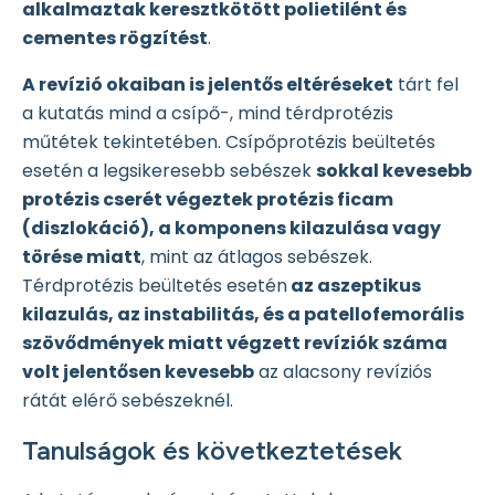
alkalmaztak keresztkötött polietilént és
cementes rögzítést
.
A revízió okaiban is jelentős eltéréseket
tárt fel
a kutatás mind a csípő-, mind térdprotézis
műtétek tekintetében. Csípőprotézis beültetés
esetén a legsikeresebb sebészek
sokkal kevesebb
protézis cserét végeztek protézis ficam
(diszlokáció), a komponens kilazulása vagy
törése miatt
, mint az átlagos sebészek.
Térdprotézis beültetés esetén
az aszeptikus
kilazulás, az instabilitás, és a patellofemorális
szövődmények miatt végzett revíziók száma
volt jelentősen kevesebb
az alacsony revíziós
rátát elérő sebészeknél.
Tanulságok és következtetések