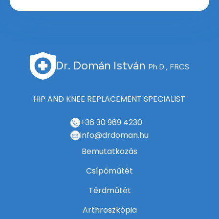
Dr. Domán István
Ph.D., FRCS
HIP AND KNEE REPLACEMENT SPECIALIST
+36 30 969 4230
info@drdoman.hu
Bemutatkozás
Csípőműtét
Térdműtét
Arthroszkópia