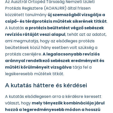
Az Ausztrál Ortopéd Társaság Nemzeti Ízületi
Protézis Regisztere (AOANJRR) által frissen
közzétett tanulmány
új szemszögből vizsgálja a
csípő- és térdprotézis műtétek sikerének titkát
.
A kutatás
a protézis beültetést végző sebészek
revíziós rátáját veszi alapul
, tehát azt az adatot,
ami megmutatja, hogy az elsődleges protézis
beültetések közül hány esetben volt szükség a
protézis cseréjére.
A legalacsonyabb revíziós
aránnyal rendelkező sebészek eredményeit és
műtéti körülményeit vizsgálva
tárja fel a
legsikeresebb műtétek titkát.
A kutatás háttere és kérdései
A kutatás elsődlegesen arra a kérdésre keresett
választ, hogy
mely tényezők kombinációja járul
hozzá a legeredményesebb módon a hosszú