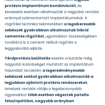
protézis implantátum kombinációt
, és
kevesebb esetben alkalmazták a nagyobb revíziós
aránnyal számontartott implantátumokat. A
rögzítési technika tekintetében
a legsikeresebb
sebészek gyakrabban alkalmaztak hibrid
cementes rögzítést
, ugyanakkor összességében
továbbra is a cement nélküli rögzítés a
leggyakoribb eljárás.
Térdprotézis beültetés
esetén a kutatás még
nagyobb különbséget mutatott az implantátum
használat területén:
a legeredményesebb
sebészek sokkal gyakrabban alkalmazták a
legjobban ajánlott protézis rendszereket
,
amelyek revíziós rátája a legalacsonyabb.
Ugyanakkor
több esetben végeztek patella
felszínpótlást, nagyobb arányban