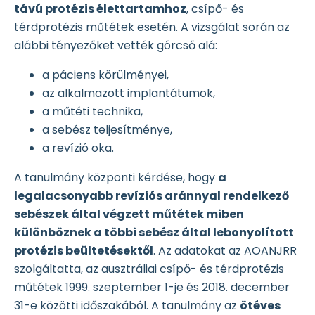
távú protézis élettartamhoz
, csípő- és
térdprotézis műtétek esetén. A vizsgálat során az
alábbi tényezőket vették górcső alá:
a páciens körülményei,
az alkalmazott implantátumok,
a műtéti technika,
a sebész teljesítménye,
a revízió oka.
A tanulmány központi kérdése, hogy
a
legalacsonyabb revíziós aránnyal rendelkező
sebészek által végzett műtétek miben
különböznek a többi sebész által lebonyolított
protézis beültetésektől
. Az adatokat az AOANJRR
szolgáltatta, az ausztráliai csípő- és térdprotézis
műtétek 1999. szeptember 1-je és 2018. december
31-e közötti időszakából. A tanulmány az
ötéves