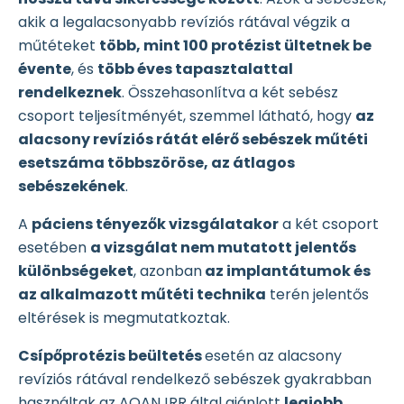
akik a legalacsonyabb revíziós rátával végzik a
műtéteket
több, mint 100 protézist ültetnek be
évente
, és
több éves tapasztalattal
rendelkeznek
. Összehasonlítva a két sebész
csoport teljesítményét, szemmel látható, hogy
az
alacsony revíziós rátát elérő sebészek műtéti
esetszáma többszöröse, az átlagos
sebészekének
.
A
páciens tényezők vizsgálatakor
a két csoport
esetében
a vizsgálat nem mutatott jelentős
különbségeket
, azonban
az implantátumok és
az alkalmazott műtéti technika
terén jelentős
eltérések is megmutatkoztak.
Csípőprotézis beültetés
esetén az alacsony
revíziós rátával rendelkező sebészek gyakrabban
használtak az AOANJRR által ajánlott
legjobb