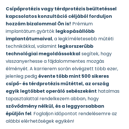
Csípőprotézis vagy térdprotézis beültetéssel
kapcsolatos konzultáció céljából forduljon
hozzám bizalommal Ön is!
Prémium
implantátum gyártók
legkopásállóbb
implantátumaival
, a legkíméletesebb műtéti
technikákkal, valamint
legkorszerűbb
technológiai megoldássokkal
segítek, hogy
visszanyerhesse a fájdalommentes mozgás
élményét. A karrierem során elvégzett több ezer,
jelenleg pedig
évente több mint 500 sikeres
csípő- és térdprotézis műtéttel, az ország
egyik legtöbbet operáló sebészeként
hatalmas
tapasztalattal rendelkezem abban, hogy
szövődmény nélkül, és a leggyorsabban
épüljön fel
. Foglaljon időpontot rendelésemre az
alábbi elérhetőségek egyikén!