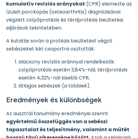
kumulatív revíziós arányokat
(CPR) elemezte az
ízületi porckopás (osteoarthritis) diagnózisával
végzett csípőprotézis és térdprotézis beültetési
eljárások tekintetében.
A kutatás során a protézis beültetést végző
sebészeket két csoportra osztották:
alacsony revíziós aránnyal rendelkezők:
csípőprotézis esetén 3,84%-nál, térdprotézis
esetén 4,32%-nál kisebb CPR,
átlagos sebészek (a többiek).
Eredmények és különbségek
Az ausztrál tanulmány eredményei szerint
egyértelmű összefüggés van a sebészi
tapasztalat és teljesítmény, valamint a műtét
hosszú távú sikeressége között
. Azok a sebészek,