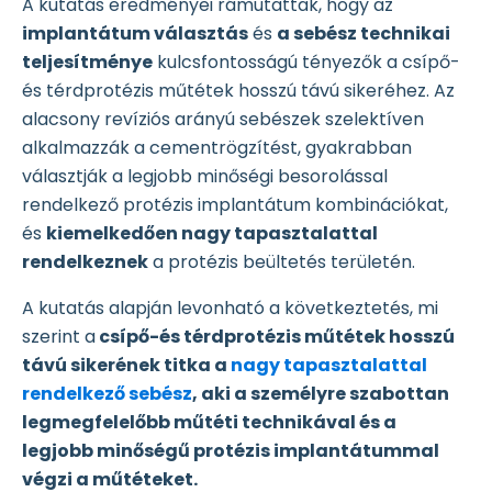
A kutatás eredményei rámutattak, hogy az
implantátum választás
és
a sebész technikai
teljesítménye
kulcsfontosságú tényezők a csípő-
és térdprotézis műtétek hosszú távú sikeréhez. Az
alacsony revíziós arányú sebészek szelektíven
alkalmazzák a cementrögzítést, gyakrabban
választják a legjobb minőségi besorolással
rendelkező protézis implantátum kombinációkat,
és
kiemelkedően nagy tapasztalattal
rendelkeznek
a protézis beültetés területén.
A kutatás alapján levonható a következtetés, mi
szerint a
csípő-és térdprotézis műtétek hosszú
távú sikerének titka a
nagy tapasztalattal
rendelkező sebész
, aki a személyre szabottan
legmegfelelőbb műtéti technikával és a
legjobb minőségű protézis implantátummal
végzi a műtéteket.