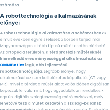
számára.
A robottechnológia alkalmazásának
előnyei
A robottechnológia alkalmazása a sebészetben
az
elmúlt években egyre szélesebb körben terjed, már
Magyarországon is több típusú műtét esetén elérhető.
Az ortopédia területén,
a térdprotézis műtéteknél
kiemelkedő eredményességgel alkalmazható az
OMNIBotics
legújabb fejlesztésű
robottechnológiája
. Legfőbb előnyei, hogy
alkalmazásához nem kell előzetes képalkotó, (CT vagy
MR), mivel a térdet a műtét alatt valós időben digitálisan
képezzük le, valamint, hogy egyedülállóan rendelkezik
egy ún. digitális szalagfeszesség mérő eszközzel, mely
lehetővé teszi a műtét kezdetén a
szalag-balansz
pontos mérését
a teljes mozgáspálya során. Ez alapján