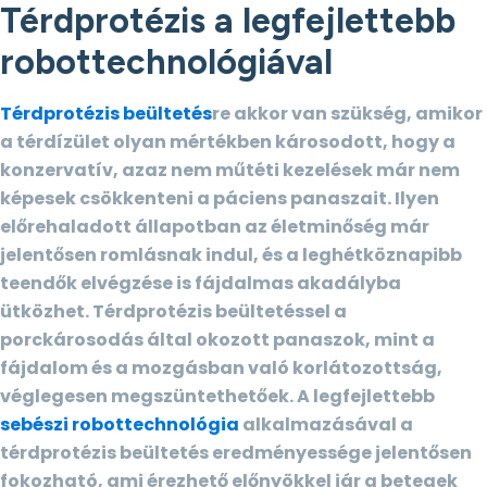
Térdprotézis a legfejlettebb
robottechnológiával
Térdprotézis beültetés
re akkor van szükség, amikor
a térdízület olyan mértékben károsodott, hogy a
konzervatív, azaz nem műtéti kezelések már nem
képesek csökkenteni a páciens panaszait. Ilyen
előrehaladott állapotban az életminőség már
jelentősen romlásnak indul, és a leghétköznapibb
teendők elvégzése is fájdalmas akadályba
ütközhet. Térdprotézis beültetéssel a
porckárosodás által okozott panaszok, mint a
fájdalom és a mozgásban való korlátozottság,
véglegesen megszüntethetőek. A legfejlettebb
sebészi robottechnológia
alkalmazásával a
térdprotézis beültetés eredményessége jelentősen
fokozható, ami érezhető előnyökkel jár a betegek