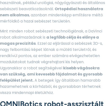
használnak, például urológiai, nőgyógyászati és általános
sebészeti beavatkozásoknál.
Ortopédiai használatra
nem alkalmas
, azonban mindenképp említésre méltó
mérföldkő a hazai sebészet területén.
Mint minden robot sebészeti technológiának, a DaVinci
robot alkalmazásának is
a legfőbb célja és előnye a
magas precizitás
. Ezzel az eljárással a sebészek 3D-s,
nagy felbontású képet látnak a műtéti területről, és
rendkívül pontos, az ember számára elvégezhetetlen
mozdulatokat tudnak végrehajtani kis helyen.
Ugyanakkor a robot segítségével
kisebb vágásokra
van szükség, ami kevesebb fájdalmat és gyorsabb
felépülést jelent.
A betegek így általában hamarabb
hazamehetnek a kórházból, és gyorsabban térhetnek
vissza mindennapi életükhöz.
OMNIBotics robot-asszisztált