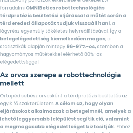
maradvány panaszok elkerülése érdekében. A
forradalmi
OMNIBotics robottechnológiás
térdprotézis beültetési eljárással a műtét során a
térd eredeti állapotát tudjuk visszaállítani
, a
lágyrész egyensúly tökéletes helyreállításával. Így a
betegelégedettség kiemelkedően magas
, a
statisztikák alapján mintegy
96-97%-os,
szemben a
hagyományos műtétekkel elérhető 80%-os
elégedettséggel.
Az orvos szerepe a robottechnológia
mellett
Ortopéd sebész orvosként a térdprotézis beültetés az
egyik fő szakterületem.
A célom az, hogy olyan
eljárásokat alkalmazzak a betegeimnél, amelyek a
lehető leggyorsabb felépülést segítik elő, valamint
a megmagasabb elégedettséget biztosítják.
Ehhez