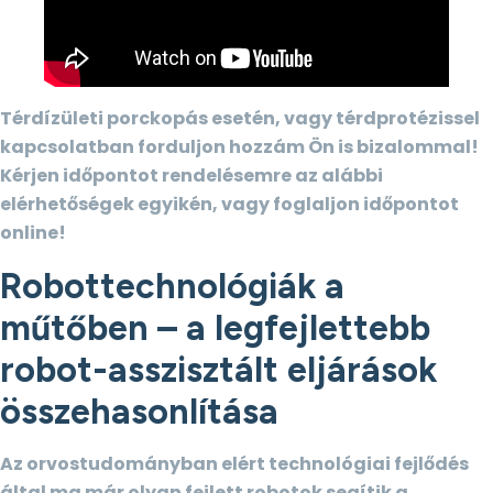
Térdízületi porckopás esetén, vagy térdprotézissel
kapcsolatban forduljon hozzám Ön is bizalommal!
Kérjen időpontot rendelésemre az alábbi
elérhetőségek egyikén, vagy foglaljon időpontot
online!
Robottechnológiák a
műtőben – a legfejlettebb
robot-asszisztált eljárások
összehasonlítása
Az orvostudományban elért technológiai fejlődés
által ma már olyan fejlett robotok segítik a