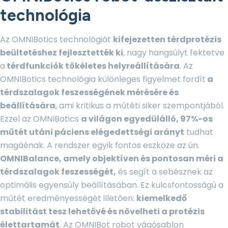
technológia
Az OMNIBotics technológiát
kifejezetten térdprotézis
beültetéshez fejlesztették ki
, nagy hangsúlyt fektetve
a
térdfunkciók tökéletes helyreállítására
. Az
OMNIBotics technológia különleges figyelmet fordít
a
térdszalagok feszességének mérésére és
beállítására
, ami kritikus a műtéti siker szempontjából.
Ezzel az OMNIBotics
a világon egyedülálló, 97%-os
műtét utáni páciens elégedettségi arányt
tudhat
magáénak. A rendszer egyik fontos eszköze az ún.
OMNIBalance, amely objektíven és pontosan méri a
térdszalagok feszességét,
és segít a sebésznek az
optimális egyensúly beállításában. Ez kulcsfontosságú a
műtét eredményességét illetően:
kiemelkedő
stabilitást tesz lehetővé és növelheti a protézis
élettartamát
. Az OMNIBot robot vágósablon