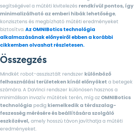
segítségével a műtéti kivitelezés
rendkívül pontos, így
minimalizálható az emberi hibák lehetősége
,
konzisztens és megbízható műtéti eredményeket
biztosítva.
Az OMNIBotics technológia
alkalmazásának előnyeiről ebben a korábbi
cikkemben olvashat részletesen.
Összegzés
Mindkét robot-asszisztált rendszer
különböző
felhasználási területeken kínál előnyöket
a betegek
számára. A DaVinci rendszer különösen hasznos a
minimálisan invazív műtétek terén, míg az
OMNIBotics
technológia
pedig
kiemelkedik a térdszalag-
feszesség mérésére és beállítására szolgáló
eszközével,
amely hosszú távon javíthatja a műtéti
eredményeket.