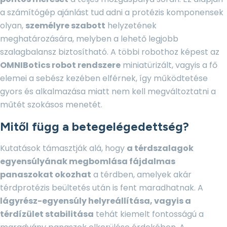
a számítógép ajánlást tud adni a protézis komponensek
olyan,
személyre szabott
helyzetének
meghatározására, melyben a lehető legjobb
szalagbalansz biztosítható. A többi robothoz képest az
OMNIBotics robot rendszere
miniatürizált, vagyis a fő
elemei a sebész kezében elférnek, így működtetése
gyors és alkalmazása miatt nem kell megváltoztatni a
műtét szokásos menetét.
Mitől függ a betegelégedettség?
Kutatások támasztják alá, hogy
a térdszalagok
egyensúlyának megbomlása fájdalmas
panaszokat okozhat
a térdben, amelyek akár
térdprotézis beültetés után is fent maradhatnak. A
lágyrész-egyensúly helyreállítása, vagyis a
térdízület stabilitása
tehát kiemelt fontosságú a