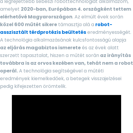
a legfejlettebb sebészi robottechnológiát alkalmazom,
amelyet
2020-ban, Európában 4. országként tettem
elérhetővé Magyarországon
. Az elmúlt évek során
közel 600 műtét sikere
támasztja alá a
robot-
asszisztált térdprotézis beültetés
eredményességét.
A technológia alkalmazásának kulcsfontosságú alapja
az eljárás magabiztos ismerete
és az évek alatt
szerzett tapasztalat, hiszen a műtét során
az irányítás
továbbra is az orvos kezében van, tehát nem a robot
operál.
A technológia segítségével a műtéti
eredmények kiemelkedőek, a betegek visszajelzései
pedig kifejezetten örömtelik.