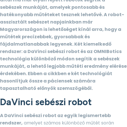
sebészek munkáját, amelyek pontosabb és
hatékonyabb műtéteket tesznek lehetővé. A robot-
asszisztált sebészet napjainkban már
Magyarországon is lehetőséget kínál arra, hogy a
műtétek precízebbek, gyorsabbak és
fájdalmatlanabbak legyenek. Két kiemelkedő
rendszer: a DaVinci sebészi robot és az OMNIBotics
technológia különböző módon segítik a sebészek
munkáját, a lehető legjobb műtéti eredmény elérése
érdekében. Ebben a cikkben e két technológiát
hasonlítjuk össze a páciensek számára
tapasztalható előnyök szemszögéből.
DaVinci sebészi robot
A DaVinci sebészi robot az egyik legismertebb
rendszer,
amelyet számos különböző műtét során